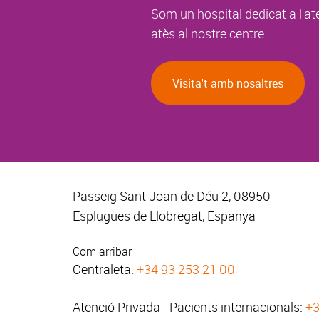
Som un hospital dedicat a l'at
atès al nostre centre.
Visita't amb nosaltres
Passeig Sant Joan de Déu 2, 08950
Esplugues de Llobregat, Espanya
Com arribar
Centraleta:
+34 93 253 21 00
Atenció Privada - Pacients internacionals:
+3