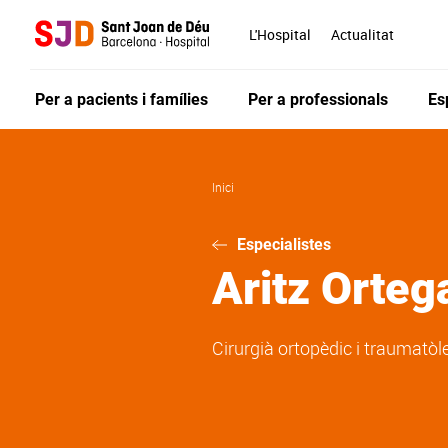
Vés
al
L'Hospital
Actualitat
contingut
Per a pacients i famílies
Per a professionals
Es
Inici
Especialistes
Aritz
Orteg
Cirurgià ortopèdic i traumatòl