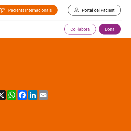
Pacients internacionals
Portal del Pacient
Col·labora
Dona
X
WhatsApp
Facebook
LinkedIn
Email