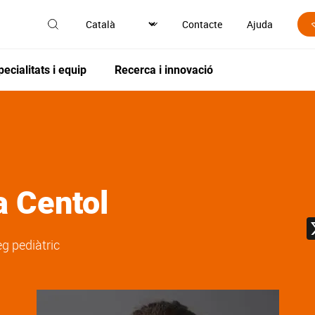
Contacte
Ajuda
pecialitats i equip
Recerca i innovació
a Centol
eg pediàtric