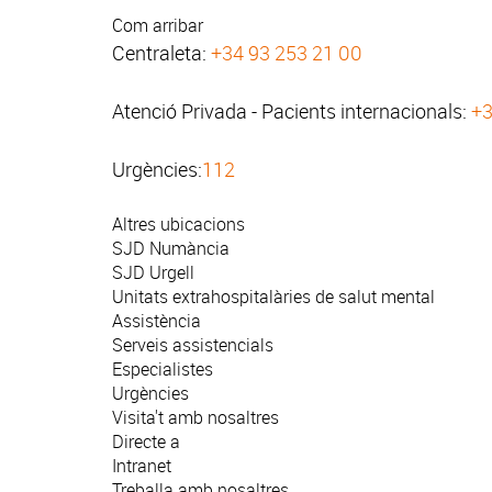
Com arribar
Centraleta:
+34 93 253 21 00
Atenció Privada - Pacients internacionals:
+3
Urgències:
112
Altres ubicacions
SJD Numància
SJD Urgell
Unitats extrahospitalàries de salut mental
Assistència
Serveis assistencials
Especialistes
Urgències
Visita't amb nosaltres
Directe a
Intranet
Treballa amb nosaltres