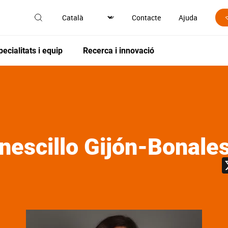
Contacte
Ajuda
pecialitats i equip
Recerca i innovació
escillo Gijón-Bonale