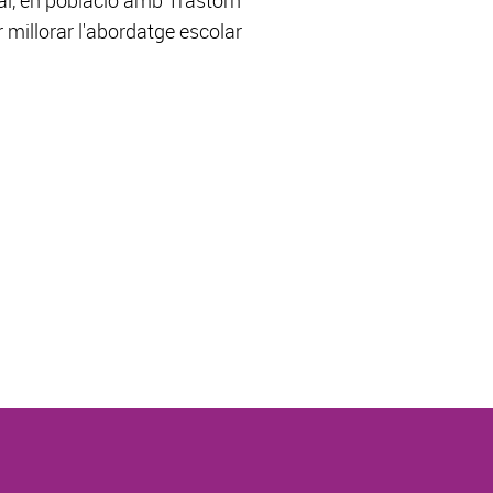
ual, en població amb Trastorn
r millorar l'abordatge escolar