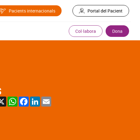
Pacients internacionals
Portal del Pacient
Col·labora
Dona
s
X
WhatsApp
Facebook
LinkedIn
Email