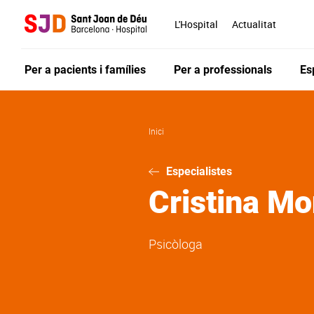
Vés
al
L'Hospital
Actualitat
contingut
Per a pacients i famílies
Per a professionals
Es
Inici
Especialistes
Cristina
Mon
Psicòloga