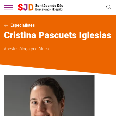
Vés
al
contingut
Especialistes
Cristina
Pascuets Iglesias
Anestesiòloga pediàtrica