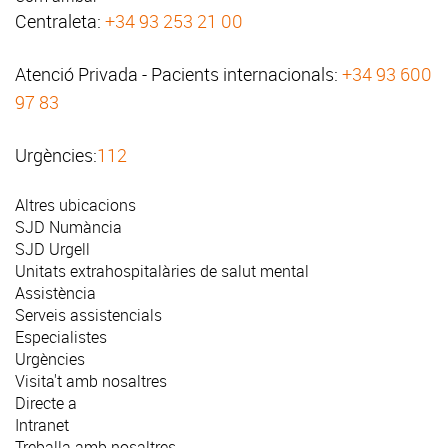
Centraleta:
+34 93 253 21 00
Atenció Privada - Pacients internacionals:
+34 93 600
97 83
Urgències:
112
Altres ubicacions
SJD Numància
SJD Urgell
Unitats extrahospitalàries de salut mental
Assistència
Serveis assistencials
Especialistes
Urgències
Visita't amb nosaltres
Directe a
Intranet
Treballa amb nosaltres