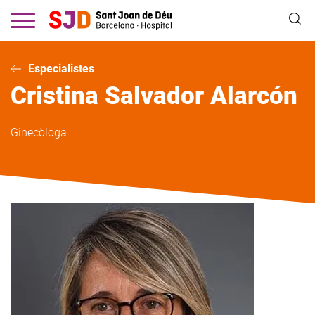
Vés
al
contingut
Especialistes
Cristina
Salvador Alarcón
Ginecòloga