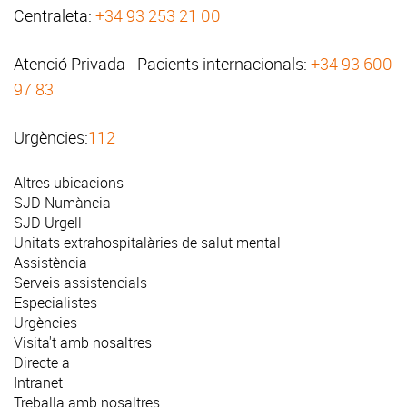
Centraleta:
+34 93 253 21 00
Atenció Privada - Pacients internacionals:
+34 93 600
97 83
Urgències:
112
Altres ubicacions
SJD Numància
SJD Urgell
Unitats extrahospitalàries de salut mental
Assistència
Serveis assistencials
Especialistes
Urgències
Visita't amb nosaltres
Directe a
Intranet
Treballa amb nosaltres