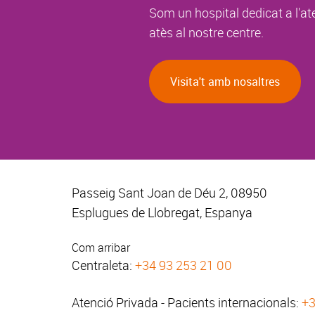
Som un hospital dedicat a l'at
atès al nostre centre.
Visita't amb nosaltres
Passeig Sant Joan de Déu 2, 08950
Esplugues de Llobregat, Espanya
Com arribar
Centraleta:
+34 93 253 21 00
Atenció Privada - Pacients internacionals:
+3