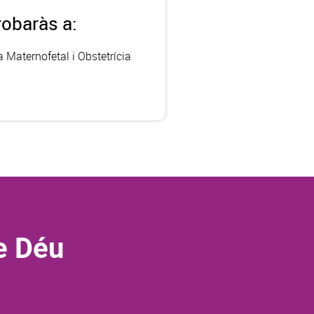
robaràs a:
 Maternofetal i Obstetrícia
e Déu