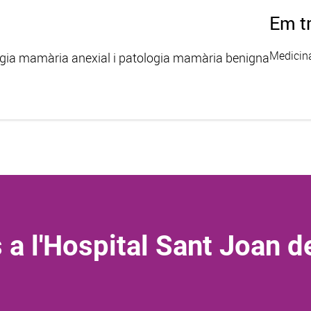
Em t
Medicina
ogia mamària anexial i patologia mamària benigna
 a l'Hospital Sant Joan d