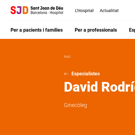
Vés
al
L'Hospital
Actualitat
contingut
Per a pacients i famílies
Per a professionals
Es
Inici
Especialistes
David
Rodr
Ginecòleg