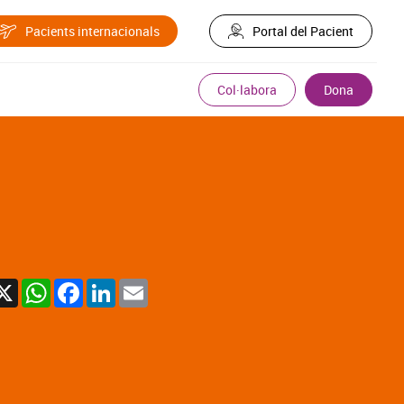
Pacients internacionals
Portal del Pacient
Col·labora
Dona
X
WhatsApp
Facebook
LinkedIn
Email