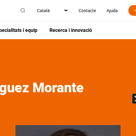
Contacte
Ajuda
pecialitats i equip
Recerca i innovació
íguez Morante