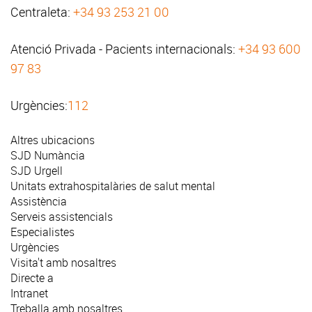
Centraleta:
+34 93 253 21 00
Atenció Privada - Pacients internacionals:
+34 93 600
97 83
Urgències:
112
Altres ubicacions
SJD Numància
SJD Urgell
Unitats extrahospitalàries de salut mental
Assistència
Serveis assistencials
Especialistes
Urgències
Visita't amb nosaltres
Directe a
Intranet
Treballa amb nosaltres