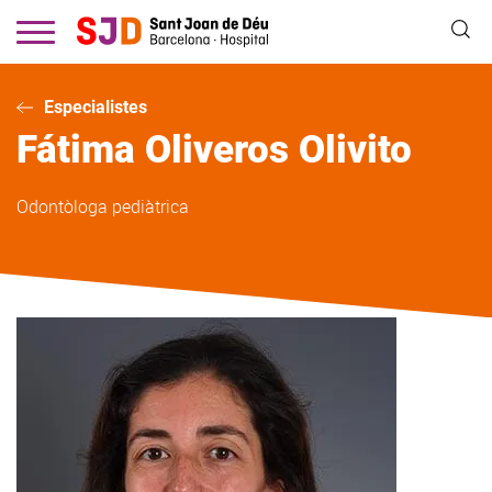
Vés
al
contingut
Especialistes
Fátima
Oliveros Olivito
Odontòloga pediàtrica