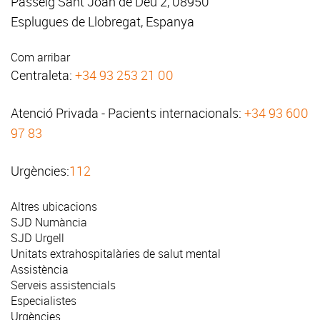
Passeig Sant Joan de Déu 2, 08950
Esplugues de Llobregat, Espanya
Com arribar
Centraleta:
+34 93 253 21 00
Atenció Privada - Pacients internacionals:
+34 93 600
97 83
Urgències:
112
Altres ubicacions
SJD Numància
SJD Urgell
Unitats extrahospitalàries de salut mental
Assistència
Serveis assistencials
Especialistes
Urgències