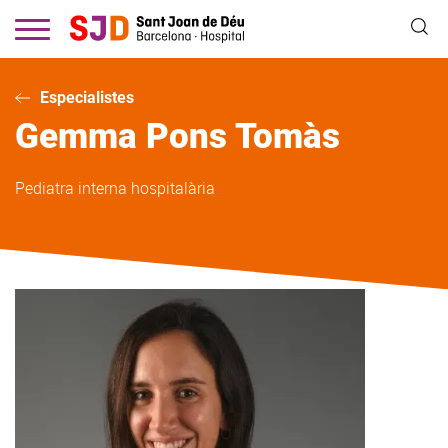
Vés
al
contingut
Especialistes
Gemma
Pons Tomàs
Pediatra interna hospitalària