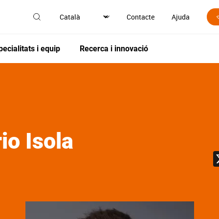
Contacte
Ajuda
pecialitats i equip
Recerca i innovació
io Isola