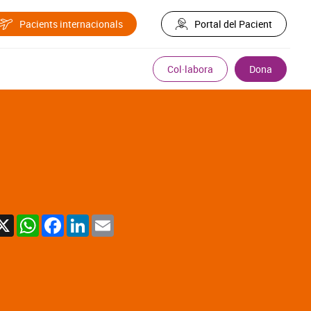
Pacients internacionals
Portal del Pacient
Col·labora
Dona
X
WhatsApp
Facebook
LinkedIn
Email