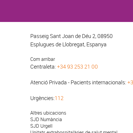
Passeig Sant Joan de Déu 2, 08950
Esplugues de Llobregat, Espanya
Com arribar
Centraleta:
+34 93 253 21 00
Atenció Privada - Pacients internacionals:
+3
Urgències:
112
Altres ubicacions
SJD Numància
SJD Urgell
Unitats extrahospitalàries de salut mental