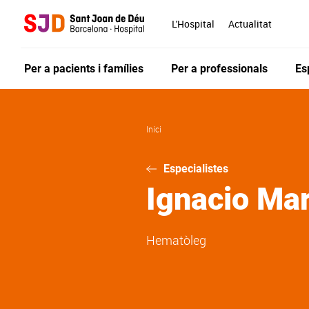
Vés
al
L'Hospital
Actualitat
contingut
Per a pacients i famílies
Per a professionals
Es
Inici
Especialistes
Ignacio
Mar
Hematòleg