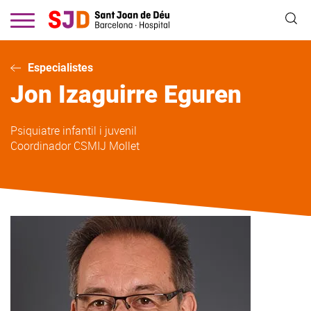
Vés
al
contingut
Especialistes
Jon
Izaguirre Eguren
Psiquiatre infantil i juvenil
Coordinador CSMIJ Mollet