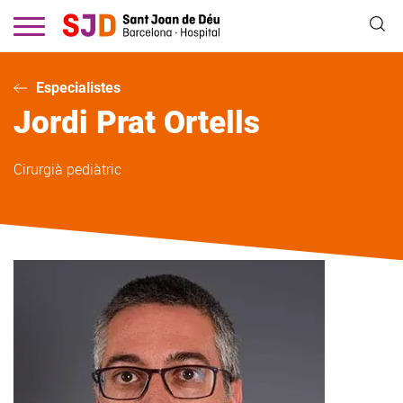
Vés
al
contingut
Especialistes
Jordi
Prat Ortells
Cirurgià pediàtric