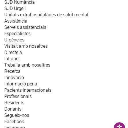
SJD Numància
SJD Urgell
Unitats extrahospitalàries de salut mental
Assistència
Serveis assistencials
Especialistes
Urgències
Visita't amb nosaltres
Directe a
Intranet
Treballa amb nosaltres
Recerca
Innovació
Informació per a
Pacients internacionals
Professionals
Residents
Donants
Segueix-nos
Facebook
Instagram