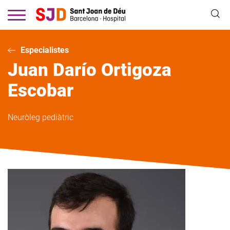
Vés
al
contingut
Especialistes
Juan Darío
Ortigoza
Escobar
Neuròleg pediàtric