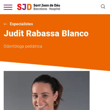
Vés
al
contingut
Especialistes
Judit
Rabassa Blanco
Odontòloga pediàtrica