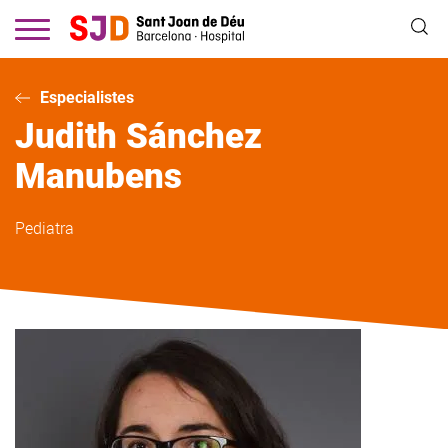
Vés
al
contingut
Especialistes
Judith
Sánchez
Manubens
Pediatra