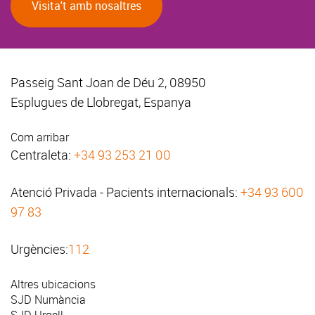
Visita't amb nosaltres
Passeig Sant Joan de Déu 2, 08950
Esplugues de Llobregat, Espanya
Com arribar
Centraleta:
+34 93 253 21 00
Atenció Privada - Pacients internacionals:
+34 93 600
97 83
Urgències:
112
Altres ubicacions
SJD Numància
SJD Urgell