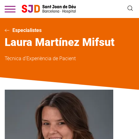
Vés
al
contingut
Especialistes
Laura
Martínez Mifsut
Tècnica d'Experiència de Pacient