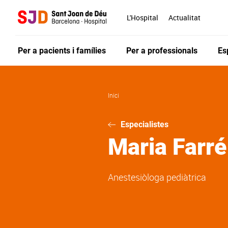
Vés
al
L'Hospital
Actualitat
contingut
Per a pacients i famílies
Per a professionals
Es
Inici
Especialistes
Maria
Farré
Anestesiòloga pediàtrica