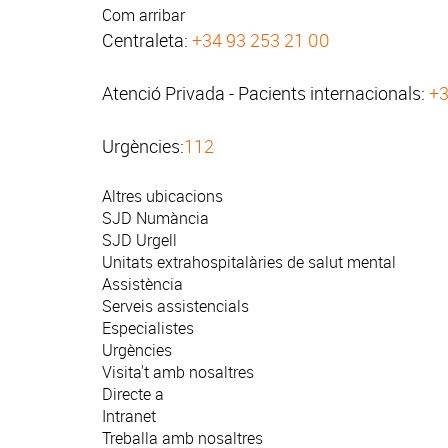
Com arribar
Centraleta:
+34 93 253 21 00
Atenció Privada - Pacients internacionals:
+3
Urgències:
112
Altres ubicacions
SJD Numància
SJD Urgell
Unitats extrahospitalàries de salut mental
Assistència
Serveis assistencials
Especialistes
Urgències
Visita't amb nosaltres
Directe a
Intranet
Treballa amb nosaltres