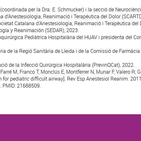
(coordinada per la Dra. E. Schmucker) i la secció de Neurociènc
na d’Anestesiologia, Reanimació i Terapèutica del Dolor (SCARTD
ocietat Catalana d’Anestesiologia, Reanimació i Terapèutica del
ogía y Reanimación (SEDAR), 2023.
uirúrgica Pediàtrica Hospitalària del HUAV i presidenta del Com
 de la Regió Sanitària de Lleida i de la Comissió de Farmàcia i
ó de la Infecció Quirúrgica Hospitalària (PrevinQCat), 2022.
Farré M, Franco T, Monclús E, Montferrer N, Munar F, Valero R;
m for pediatric difficult airway]
. Rev Esp Anestesiol Reanim. 2011
. PMID: 21688509.