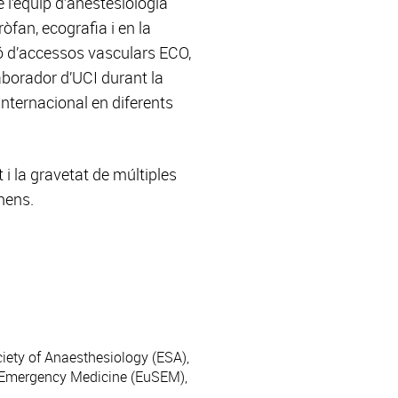
 l’equip d’anestesiologia
òfan, ecografia i en la
ció d’accessos vasculars ECO,
aborador d’UCI durant la
nternacional en diferents
 i la gravetat de múltiples
nens.
iety of Anaesthesiology (ESA),
 Emergency Medicine (EuSEM),