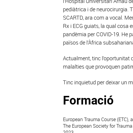
l’Hospital Universitari Arnau 
pediàtrica i de neurocirurgia. 
SCARTD, ara com a vocal. Membr
Rx i ECG guiats, la qual cosa
pandèmia per COVID-19. He par
països de l’Àfrica subsaharian
Actualment, tinc l’oportunitat 
malalties que provoquen patim
Tinc inquietud per deixar un m
Formació
European Trauma Course (ETC), amb
The European Society for Trauma
2023.