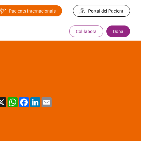
Pacients internacionals
Portal del Pacient
Col·labora
Dona
X
WhatsApp
Facebook
LinkedIn
Email