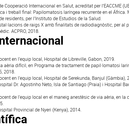
de Cooperació Internacional en Salut, acreditat per l’EACCME (
a i treball final: Papilomatosis laríngea recurrente en el África
e residents, per l’Instituto de Estudios de la Salud.
nstal·lacions de raigs X amb finalitats de radiodiagnòstic, per al 
mèdic. ACPRO, 2018.
internacional
ocent en l’equip local, Hospital de Libreville, Gabon, 2019.
ia aèria difícil, en Programa de tractament de papil·lomatosi lari
5, 2018.
docent en l’equip local, Hospital de Serekunda, Banjul (Gàmbia), 
spital Dr. Agostinho Neto, Isla de Santiago (Praia) i Hospital Ba
cent de l’equip local en el maneig anestèsic de via aèria, en la c
5.
spital Provincial de Nyeri (Kenya), 2014.
tífica