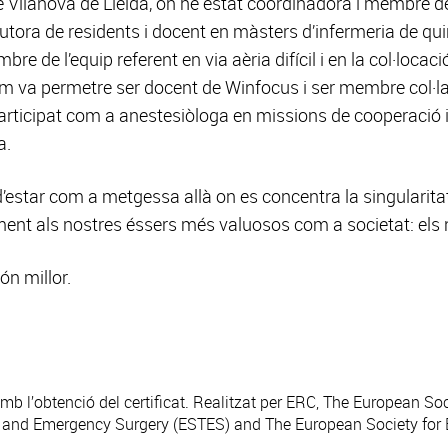
de Vilanova de Lleida, on he estat coordinadora i membre de
Tutora de residents i docent en màsters d’infermeria de quir
e de l’equip referent en via aèria difícil i en la col·loca
 em va permetre ser docent de Winfocus i ser membre col·l
ticipat com a anestesiòloga en missions de cooperació i
a.
d’estar com a metgessa allà on es concentra la singularitat
ent als nostres éssers més valuosos com a societat: els 
ón millor.
 l’obtenció del certificat. Realitzat per ERC, The European Soc
 and Emergency Surgery (ESTES) and The European Society for