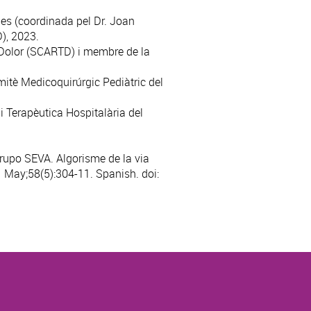
ies (coordinada pel Dr. Joan
), 2023.
 Dolor (SCARTD) i membre de la
itè Medicoquirúrgic Pediàtric del
 Terapèutica Hospitalària del
 Grupo SEVA.
Algorisme de la via
 May;58(5):304-11. Spanish. doi: