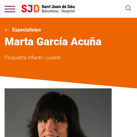
Vés
al
contingut
Especialistes
Marta
García Acuña
Psiquiatra infantil i juvenil