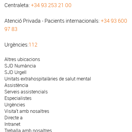
Centraleta:
+34 93 253 21 00
Atenció Privada - Pacients internacionals:
+34 93 600
97 83
Urgències:
112
Altres ubicacions
SJD Numància
SJD Urgell
Unitats extrahospitalàries de salut mental
Assistència
Serveis assistencials
Especialistes
Urgències
Visita't amb nosaltres
Directe a
Intranet
Treballa amb nosaltres