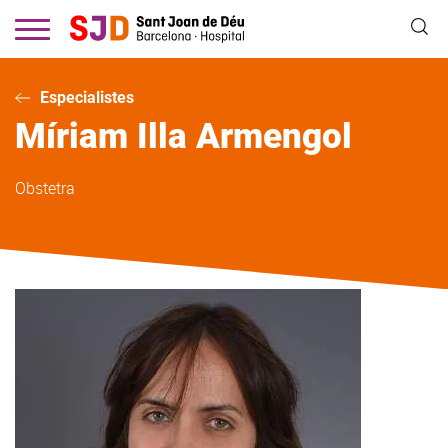
Vés
al
contingut
Especialistes
Míriam
Illa Armengol
Obstetra