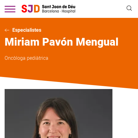
Vés
al
contingut
Especialistes
Miriam
Pavón Mengual
Oncòloga pediàtrica