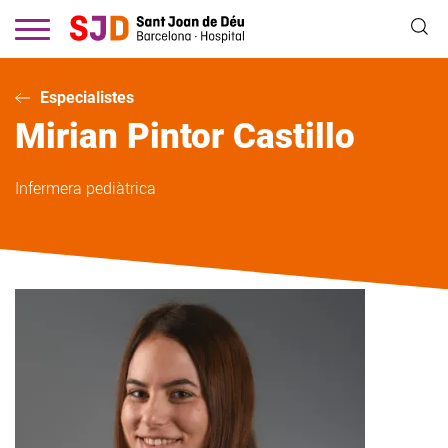
Vés
al
contingut
Especialistes
Mirian
Pintor Castillo
Infermera pediàtrica