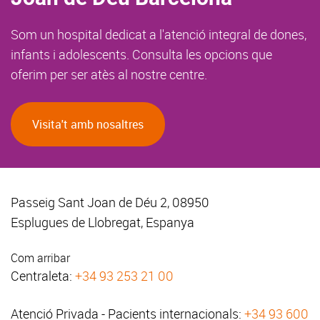
Som un hospital dedicat a l'atenció integral de dones,
infants i adolescents. Consulta les opcions que
oferim per ser atès al nostre centre.
Visita't amb nosaltres
Passeig Sant Joan de Déu 2, 08950
Esplugues de Llobregat, Espanya
Com arribar
Centraleta:
+34 93 253 21 00
Atenció Privada - Pacients internacionals:
+34 93 600