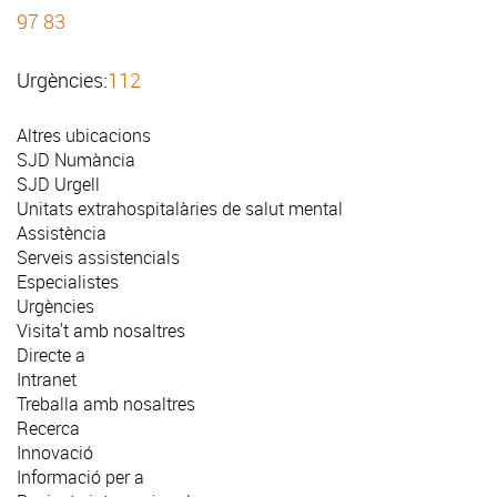
97 83
Urgències:
112
Altres ubicacions
SJD Numància
SJD Urgell
Unitats extrahospitalàries de salut mental
Assistència
Serveis assistencials
Especialistes
Urgències
Visita't amb nosaltres
Directe a
Intranet
Treballa amb nosaltres
Recerca
Innovació
Informació per a