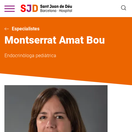
Vés
al
contingut
Especialistes
Montserrat
Amat Bou
Endocrinòloga pediàtrica