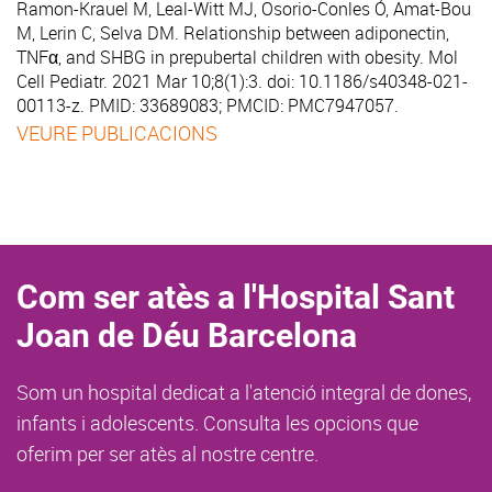
Ramon-Krauel M, Leal-Witt MJ, Osorio-Conles Ó, Amat-Bou
M, Lerin C, Selva DM.
Relationship between adiponectin,
TNFα, and SHBG in prepubertal children with obesity
. Mol
Cell Pediatr. 2021 Mar 10;8(1):3. doi: 10.1186/s40348-021-
00113-z. PMID: 33689083; PMCID: PMC7947057.
VEURE PUBLICACIONS
Com ser atès a l'Hospital Sant
Joan de Déu Barcelona
Som un hospital dedicat a l'atenció integral de dones,
infants i adolescents. Consulta les opcions que
oferim per ser atès al nostre centre.