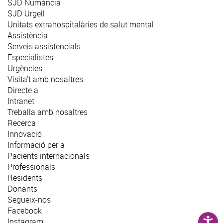
SJD Numància
SJD Urgell
Unitats extrahospitalàries de salut mental
Assistència
Serveis assistencials
Especialistes
Urgències
Visita't amb nosaltres
Directe a
Intranet
Treballa amb nosaltres
Recerca
Innovació
Informació per a
Pacients internacionals
Professionals
Residents
Donants
Segueix-nos
Facebook
Instagram