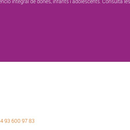
enció integral de dones, infants i adolescents. Consulta le
4 93 600 97 83