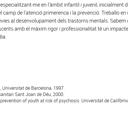
pecialitzant-me en l'àmbit infantil i juvenil, inicialment de
l camp de l'atenció primerenca i la prevenció. Treballo en 
èvies al desenvolupament dels trastorns mentals. Sabem 
scents amb el màxim rigor i professionalitat té un impacte 
ia.
, Universitat de Barcelona, 1997.
 Sanitari Sant Joan de Déu, 2000.
evention of youth at risk of psychosis. Universitat de Califòrn