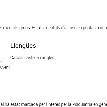
ns mentals greus. Estats mentals d'alt risc en població infant
Llengües
Català, castellà i anglès
ar
juvenil
l ha estat marcada per l'interès per la Psiquiatria en gener