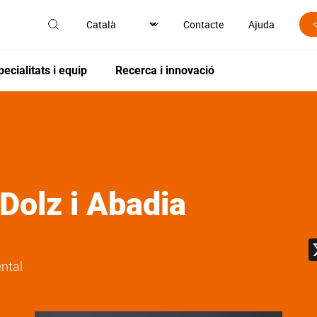
Contacte
Ajuda
pecialitats i equip
Recerca i innovació
Dolz i Abadia
ental