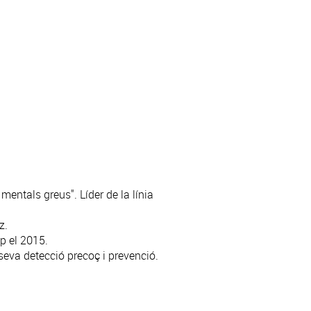
mentals greus". Líder de la línia
z.
p el 2015.
 seva detecció precoç i prevenció.