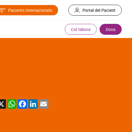
Pacients internacionals
Portal del Pacient
Col·labora
Dona
X
WhatsApp
Facebook
LinkedIn
Email