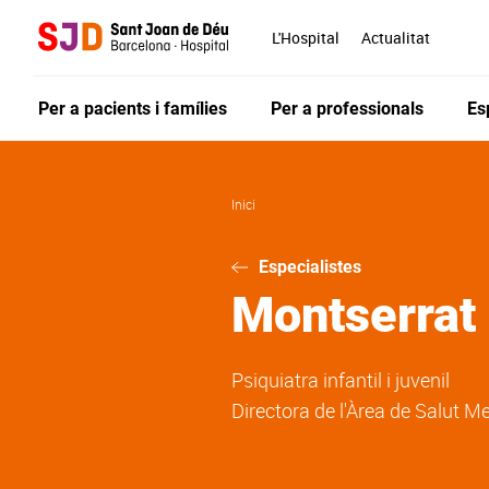
Vés
al
L'Hospital
Actualitat
contingut
Per a pacients i famílies
Per a professionals
Es
Inici
Especialistes
Montserrat
Psiquiatra infantil i juvenil
Directora de l'Àrea de Salut M