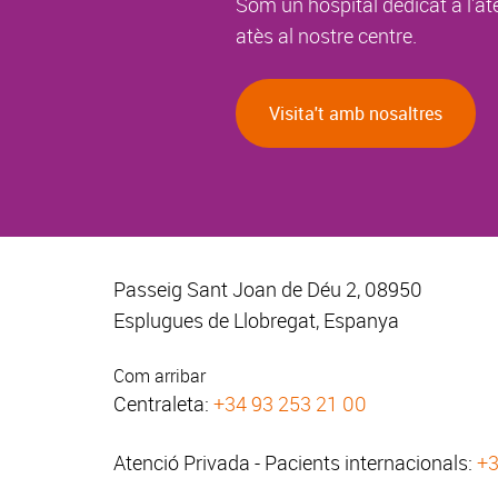
Som un hospital dedicat a l'at
atès al nostre centre.
Visita't amb nosaltres
Passeig Sant Joan de Déu 2, 08950
Esplugues de Llobregat, Espanya
Com arribar
Centraleta:
+34 93 253 21 00
Atenció Privada - Pacients internacionals:
+3