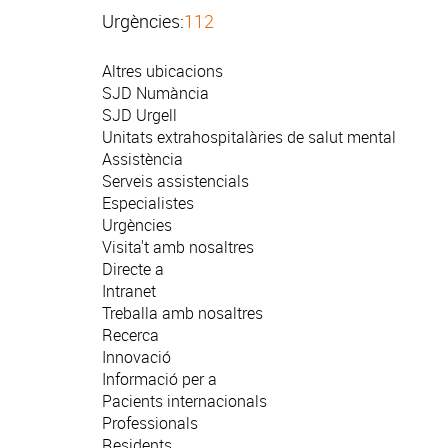
Urgències:
112
Altres ubicacions
SJD Numància
SJD Urgell
Unitats extrahospitalàries de salut mental
Assistència
Serveis assistencials
Especialistes
Urgències
Visita't amb nosaltres
Directe a
Intranet
Treballa amb nosaltres
Recerca
Innovació
Informació per a
Pacients internacionals
Professionals
Residents