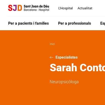
Vés
al
L'Hospital
Actualitat
contingut
Per a pacients i famílies
Per a professionals
Es
Inici
Especialistes
Sarah
Conto
Neuropsicòloga