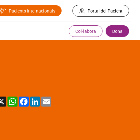
Pacients internacionals
Portal del Pacient
Col·labora
Dona
X
WhatsApp
Facebook
LinkedIn
Email