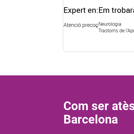
Expert en:
Em trobar
Neurologia
Atenció precoç
Trastorns de l'A
Com ser atès
Barcelona