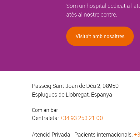
Som un hospital dedicat a l'at
atès al nostre centre.
Visita't amb nosaltres
Passeig Sant Joan de Déu 2, 08950
Esplugues de Llobregat, Espanya
Com arribar
Centraleta:
+34 93 253 21 00
Atenció Privada - Pacients internacionals:
+3