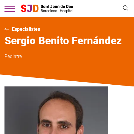
Vés
al
contingut
Especialistes
Sergio
Benito Fernández
Pediatre