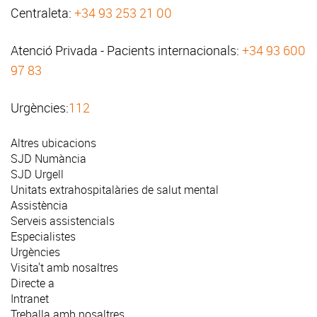
Centraleta:
+34 93 253 21 00
Atenció Privada - Pacients internacionals:
+34 93 600
97 83
Urgències:
112
Altres ubicacions
SJD Numància
SJD Urgell
Unitats extrahospitalàries de salut mental
Assistència
Serveis assistencials
Especialistes
Urgències
Visita't amb nosaltres
Directe a
Intranet
Treballa amb nosaltres