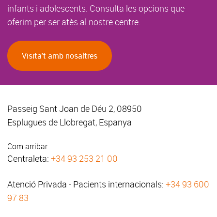
infants i adolescents. Consulta les opcions que
oferim per ser atès al nostre centre.
Visita't amb nosaltres
Passeig Sant Joan de Déu 2, 08950
Esplugues de Llobregat, Espanya
Com arribar
Centraleta:
+34 93 253 21 00
Atenció Privada - Pacients internacionals:
+34 93 600
97 83