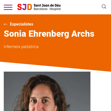
Vés
al
contingut
Especialistes
Sonia
Ehrenberg Archs
Infermera pediàtrica