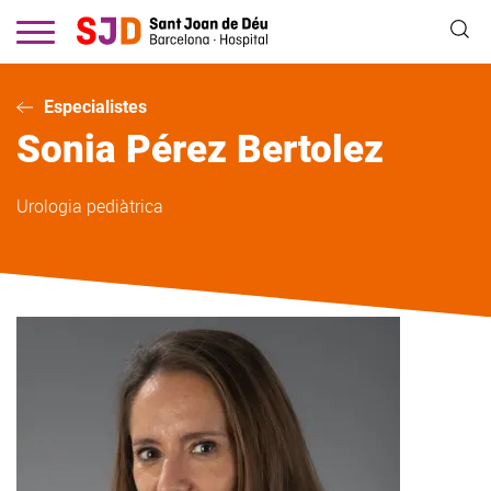
Vés
al
contingut
Especialistes
Sonia
Pérez Bertolez
Urologia pediàtrica