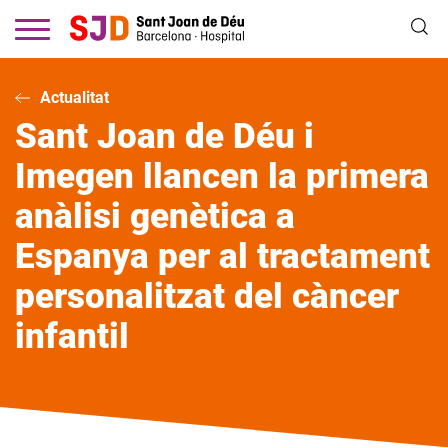
Vés
al
contingut
Actualitat
Sant Joan de Déu i
Imegen llancen la primera
anàlisi genètica a
Espanya per al tractament
personalitzat del càncer
infantil