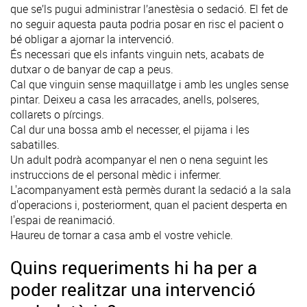
que se’ls pugui administrar l’anestèsia o sedació. El fet de
no seguir aquesta pauta podria posar en risc el pacient o
bé obligar a ajornar la intervenció.
És necessari que els infants vinguin nets, acabats de
dutxar o de banyar de cap a peus.
Cal que vinguin sense maquillatge i amb les ungles sense
pintar. Deixeu a casa les arracades, anells, polseres,
collarets o pírcings.
Cal dur una bossa amb el necesser, el pijama i les
sabatilles.
Un adult podrà acompanyar el nen o nena seguint les
instruccions de el personal mèdic i infermer.
L'acompanyament està permès durant la sedació a la sala
d'operacions i, posteriorment, quan el pacient desperta en
l'espai de reanimació.
Haureu de tornar a casa amb el vostre vehicle.
Quins requeriments hi ha per a
poder realitzar una intervenció