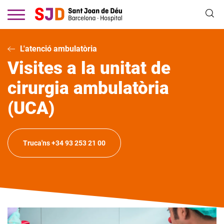
Vés
al
contingut
L'atenció ambulatòria
Visites a la unitat de
cirurgia ambulatòria
(UCA)
Truca'ns +34 93 253 21 00