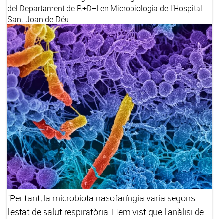
del Departament de R+D+I en Microbiologia de l’Hospital
Sant Joan de Déu
"Per tant, la microbiota nasofaríngia varia segons
l'estat de salut respiratòria. Hem vist que l'anàlisi de