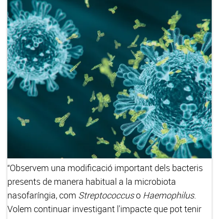
“Observem una modificació important dels bacteris
presents de manera habitual a la microbiota
nasofaríngia, com
Streptococcus
o
Haemophilus
.
Volem continuar investigant l'impacte que pot tenir