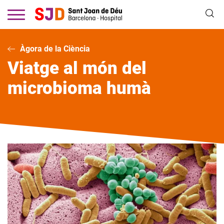
Vés
al
contingut
Àgora de la Ciència
Viatge al món del
microbioma humà