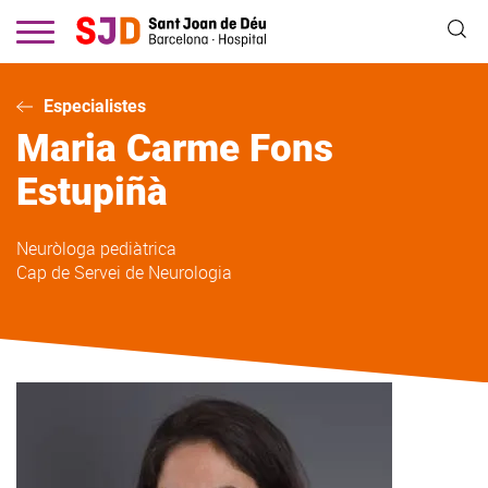
Vés
al
contingut
Especialistes
Maria Carme
Fons
Estupiñà
Neuròloga pediàtrica
Cap de Servei de Neurologia