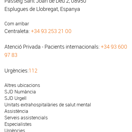
Passeig Sant Joan de Déu 2, 08950
Esplugues de Llobregat, Espanya
Com arribar
Centraleta:
+34 93 253 21 00
Atenció Privada - Pacients internacionals:
+34 93 600
97 83
Urgències:
112
Altres ubicacions
SJD Numància
SJD Urgell
Unitats extrahospitalàries de salut mental
Assistència
Serveis assistencials
Especialistes
Urgències