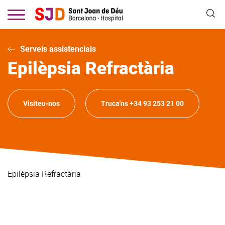
Vés
al
contingut
Serveis assistencials
Epilèpsia Refractària
Visiteu-nos
Truca'ns +34 93 253 21 00
Epilèpsia Refractària
Visiteu-nos
Truca'ns +34 93 253 21 00