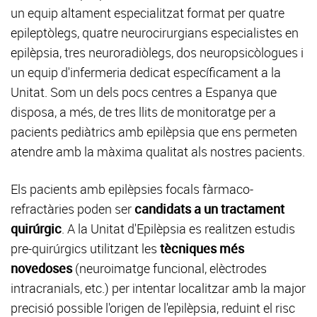
un
equip altament especialitzat format per quatre
epileptòlegs, quatre neurocirurgians especialistes en
epilèpsia, tres neuroradiòlegs, dos neuropsicòlogues i
un equip d'infermeria dedicat específicament a la
Unitat. Som un dels pocs centres a Espanya que
disposa, a més, de tres llits de monitoratge per a
pacients pediàtrics amb epilèpsia
que ens permeten
atendre amb la màxima qualitat als nostres pacients.
Els pacients amb epilèpsies focals fàrmaco-
refractàries poden ser
candidats a un tractament
quirúrgic
. A la Unitat d'Epilèpsia es realitzen estudis
pre-quirúrgics utilitzant les
tècniques més
novedoses
(neuroimatge funcional, elèctrodes
intracranials, etc.) per intentar localitzar amb la major
precisió possible l'origen de l'epilèpsia, reduint el risc