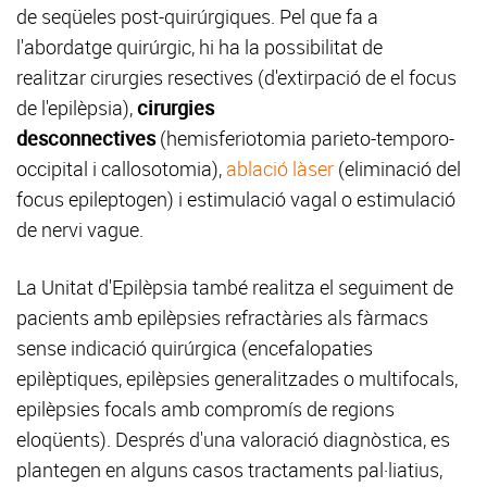
de seqüeles post-quirúrgiques. Pel que fa a
l'abordatge quirúrgic, hi ha la possibilitat de
realitzar cirurgies resectives (d'extirpació de el focus
de l'epilèpsia),
cirurgies
desconnectives
(hemisferiotomia parieto-temporo-
occipital i callosotomia),
ablació làser
(eliminació del
focus epileptogen) i estimulació vagal o estimulació
de nervi vague.
La Unitat d'Epilèpsia també realitza el seguiment de
pacients amb epilèpsies refractàries als fàrmacs
sense indicació quirúrgica (encefalopaties
epilèptiques, epilèpsies generalitzades o multifocals,
epilèpsies focals amb compromís de regions
eloqüents). Després d'una valoració diagnòstica, es
plantegen en alguns casos tractaments pal·liatius,