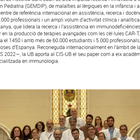
Pediatria (GEMDIP), de malalties al·lèrgiques en la infància i a
centre de referència internacional en assistència, recerca i docèn
00 professionals i un ampli volum d’activitat clínica i analítica
nya, que lidera la recerca i l’assistència en immunodeficièncie
 en la producció de teràpies avançades com les cèl·lules CAR-T,
a el 1450 i amb més de 60.000 estudiants i 5.000 professionals, 
oses d’Espanya. Reconeguda internacionalment en l’àmbit de la
S 2022—, la UB aporta al CIS-UB el seu paper com a eix acadèmic
ecialitzada en immunologia.