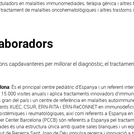
uladors en malalties immunomediades, teràpia gènica i altres 
al tractament de malalties oncohematològiques i altres trastorns
laboradors
ions capdavanteres per millorar el diagnòstic, el tractament
elona
: És el principal centre pediàtric d’Espanya i un referent inte
15.000 visites anuals i aplica tractaments innovadors d’immunot
 gran del país i un centre de referència en malalties autoimmunes
rents XUEC, CSUR, ERN-RITA i ERN-ReCONNET en immunodeficièn
istèmiques i reumatològiques, així com referents a Espanya en 
cer Center Barcelona
(PCCB) són referents a Espanya pel tractam
ades
és una estructura única amb quatre sales blanques i un equ
itut de Recerca Sant Joan de Déu
impulsa recerca i innovació a t