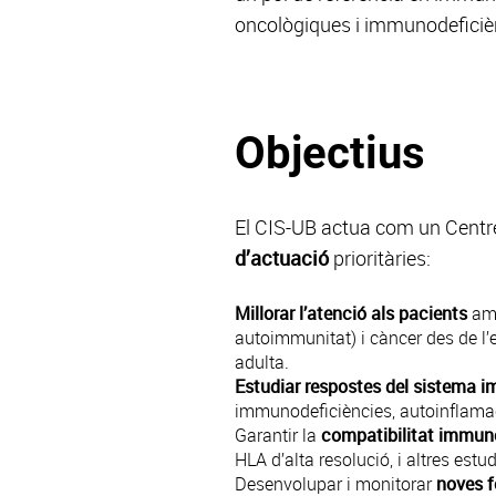
oncològiques i immunodeficiènc
Objectius
El CIS-UB actua com un Centre 
d’actuació
prioritàries:
Millorar l’atenció als pacients
amb
autoimmunitat) i càncer des de l’es
adulta.
Estudiar respostes del sistema i
immunodeficiències, autoinflamaci
Garantir la
compatibilitat immun
HLA d’alta resolució, i altres es
Desenvolupar i monitorar
noves 