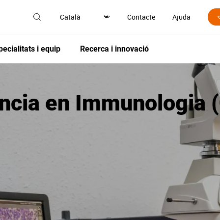
Contacte
Ajuda
pecialitats i equip
Recerca i innovació
ència en Immunologia 