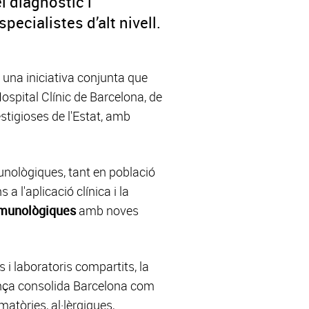
l diagnòstic i
ecialistes d’alt nivell.
 una iniciativa conjunta que
Hospital Clínic de Barcelona, de
estigioses de l'Estat, amb
unològiques, tant en població
 l'aplicació clínica i la
immunològiques
amb noves
 i laboratoris compartits, la
iança consolida Barcelona com
tòries, al·lèrgiques,