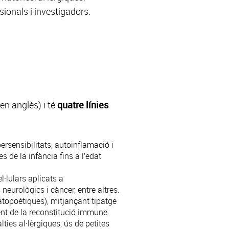
ionals i investigadors.
n anglès) i té
quatre línies
rsensibilitats, autoinflamació i
s de la infància fins a l’edat
·lulars aplicats a
eurològics i càncer, entre altres.
atopoètiques), mitjançant tipatge
ent de la reconstitució immune.
ties al·lèrgiques, ús de petites