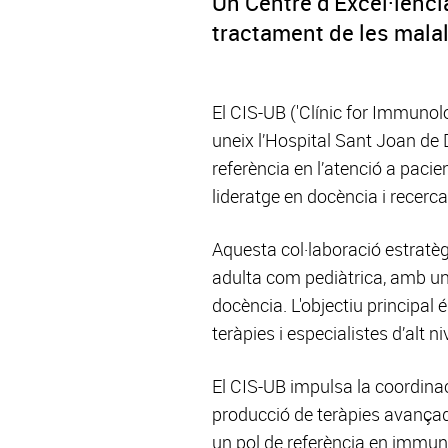
Un Centre d’Excel·lènci
tractament de les malal
El CIS-UB ('Clínic for Immunol
uneix l’Hospital Sant Joan de D
referència en l’atenció a pacie
lideratge en docència i recerc
Aquesta col·laboració estratè
adulta com pediàtrica, amb una 
docència. L'objectiu principal 
teràpies i especialistes d’alt niv
El CIS-UB impulsa la coordinaci
producció de teràpies avançad
un pol de referència en immun