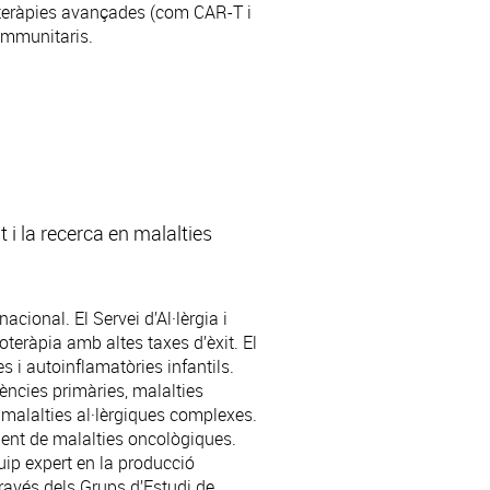
teràpies avançades (com CAR-T i
 immunitaris.
 i la recerca en malalties
rnacional. El
Servei d’Al·lèrgia i
eràpia amb altes taxes d’èxit. El
 i autoinflamatòries infantils.
cies primàries, malalties
malalties al·lèrgiques complexes.
ent de malalties oncològiques.
ip expert en la producció
ravés dels Grups d’Estudi de