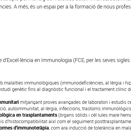
ies. A més, és un espai per a la formació de nous profess
d’Excel·lència en Immunologia (FCE, per les seves sigles e
 malalties immunològiques (immunodeficiències, al·lèrgia i hipe
tudi genètic fins al diagnòstic funcional i el tractament clínic de
mmunitari
mitjançant proves avançades de laboratori i estudis cel
ó, autoimmunitat, al·lèrgia, infeccions, trastorns immunològics n
ològica en trasplantaments
(òrgans sòlids i cèl·lules mare hem
tudis d’histocompatibilitat així com el seguiment posttrasplantam
formes d’immunoteràpia
, com ara inducció de tolerància en malal