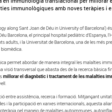
a en Immunologia translacional per millorar e
ties immunològiques amb noves teràpies i esp
ogy along Sant Joan de Déu in University of Barcelona') és
éu Barcelona, el principal hospital pediàtric d’Espanya, l'
nts adults, i la Universitat de Barcelona, una de les més pr
a biomèdica.
gica permet abordar de manera integral les malalties imm
visió transversal que abasta des de la recerca bàsica fins a
és
millorar el diagnòstic i tractament de les malalties 
ell.
ó entre assistència, recerca i formació. Mitjançant unitats
es i la participació en xarxes internacionals, aquesta al
oteràpia pel maneig de malalties autoimmunes, autoinflama