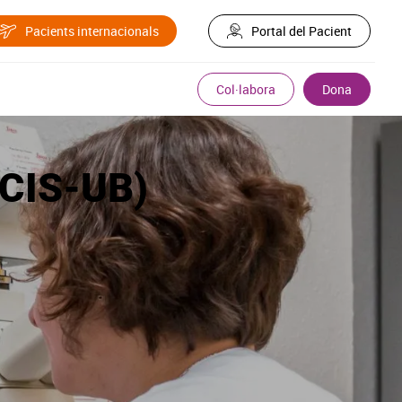
Pacients internacionals
Portal del Pacient
Col·labora
Dona
(CIS-UB)