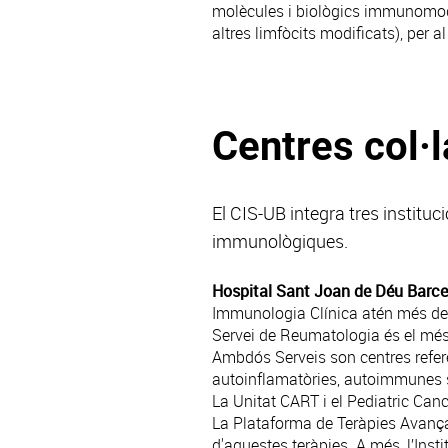
molècules i biològics immunomod
altres limfòcits modificats), per 
Centres col·
El CIS-UB integra tres instituc
immunològiques.
Hospital Sant Joan de Déu Barc
Immunologia Clínica
atén més de 
Servei de Reumatologia
és el més
Ambdós Serveis son centres refe
autoinflamatòries, autoimmunes s
La Unitat CART i el
Pediatric Can
La
Plataforma de Teràpies Avanç
d'aquestes teràpies. A més, l’
Inst