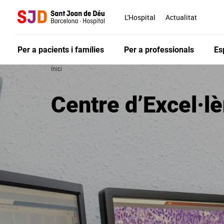
Vés
al
L'Hospital
Actualitat
contingut
Per a pacients i famílies
Per a professionals
Es
Inici
Centre d’Excel·l