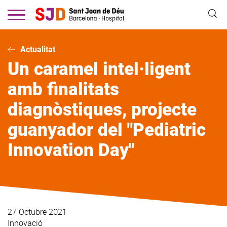
Vés
al
contingut
Actualitat
Un caramel intel·ligent
amb finalitats
diagnòstiques, projecte
guanyador del "Pediatric
Innovation Day"
27 Octubre 2021
Innovació