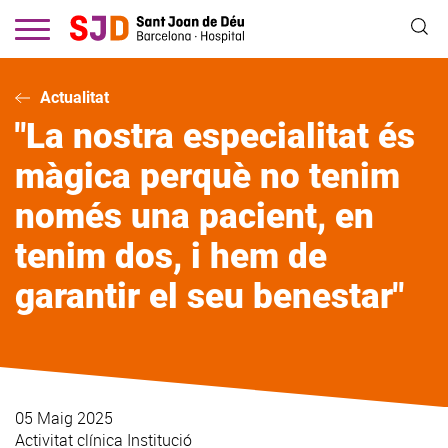
Vés
al
contingut
Actualitat
"La nostra especialitat és
màgica perquè no tenim
només una pacient, en
tenim dos, i hem de
garantir el seu benestar"
05 Maig 2025
Activitat clínica
Institució