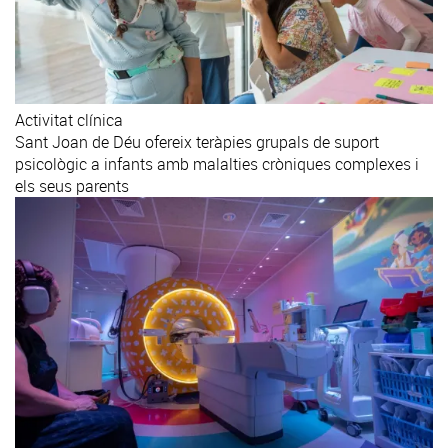
Activitat clínica
Sant Joan de Déu ofereix teràpies grupals de suport
psicològic a infants amb malalties cròniques complexes i
els seus parents