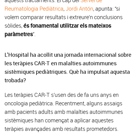
aquests tractaments. El cap del
Servei de
Reumatologia Pediàtrica
,
Jordi Antón
, apunta: “si
volem comparar resultats i extreure’n conclusions
sòlides,
és fonamental utilitzar els mateixos
paràmetres
”.
L’Hospital ha acollit una jornada internacional sobre
les teràpies CAR-T en malalties autoimmunes
sistèmiques pediàtriques. Què ha impulsat aquesta
trobada?
Les teràpies CAR-T s’usen des de fa uns anys en
oncologia pediàtrica. Recentment, alguns assaigs
amb pacients adults amb malalties autoimmunes
sistèmiques han començat a aplicar aquestes
teràpies avançades amb resultats prometedors.