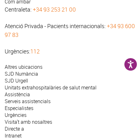
Com arribar
Centraleta:
+34 93 253 21 00
Atenció Privada - Pacients internacionals:
+34 93 600
97 83
Urgències:
112
Altres ubicacions
SJD Numància
SJD Urgell
Unitats extrahospitalàries de salut mental
Assistència
Serveis assistencials
Especialistes
Urgències
Visita't amb nosaltres
Directe a
Intranet