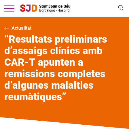
Vés
al
contingut
Actualitat
“Resultats preliminars
d’assaigs clínics amb
CAR-T apunten a
remissions completes
d’algunes malalties
reumàtiques”