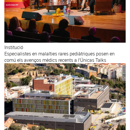
Institució
Especialistes en malalties rares pediàtriques posen en
comú els avenços mèdics recents a l’Únicas Talks