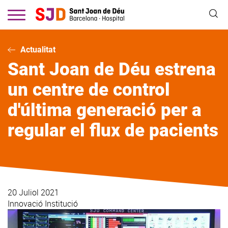
Vés
al
contingut
Actualitat
Sant Joan de Déu estrena
un centre de control
d'última generació per a
regular el flux de pacients
20 Juliol 2021
Innovació
Institució