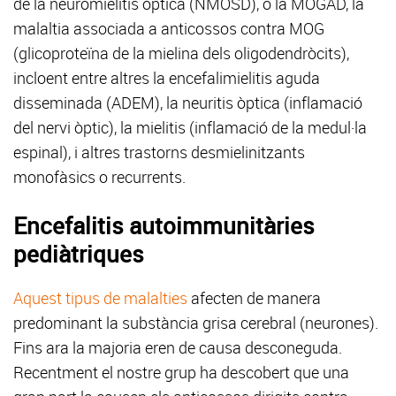
de la neuromielitis òptica (NMOSD), o la MOGAD, la
malaltia associada a anticossos contra MOG
(glicoproteïna de la mielina dels oligodendròcits),
incloent entre altres la encefalimielitis aguda
disseminada (ADEM), la neuritis òptica (inflamació
del nervi òptic), la mielitis (inflamació de la medul·la
espinal), i altres trastorns desmielinitzants
monofàsics o recurrents.
Encefalitis autoimmunitàries
pediàtriques
Aquest tipus de malalties
afecten de manera
predominant la substància grisa cerebral (neurones).
Fins ara la majoria eren de causa desconeguda.
Recentment el nostre grup ha descobert que una