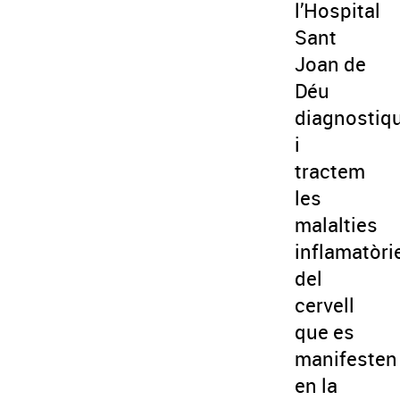
l’Hospital
Sant
Joan de
Déu
diagnostiq
i
tractem
les
malalties
inflamatòri
del
cervell
que es
manifesten
en la