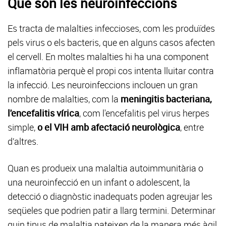
Què són les neuroinfeccions
Es tracta de malalties infeccioses, com les produïdes
pels virus o els bacteris, que en alguns casos afecten
el cervell. En moltes malalties hi ha una component
inflamatòria perquè el propi cos intenta lluitar contra
la infecció. Les neuroinfeccions inclouen un gran
nombre de malalties, com la
meningitis bacteriana,
l'encefalitis vírica
, com l'encefalitis pel virus herpes
simple,
o el VIH amb afectació neurològica
, entre
d’altres.
Quan es produeix una malaltia autoimmunitària o
una neuroinfecció en un infant o adolescent, la
detecció o diagnòstic inadequats poden agreujar les
seqüeles que podrien patir a llarg termini. Determinar
quin tipus de malaltia pateixen de la manera més àgil