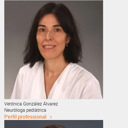
Verónica
González Álvarez
Neuròloga pediàtrica
Perfil professional