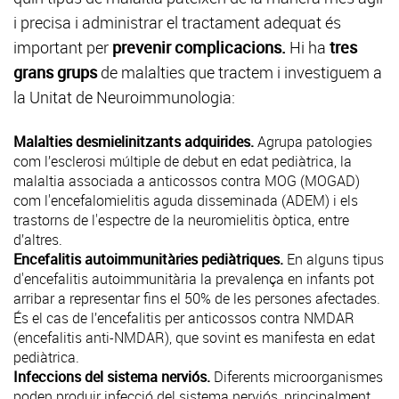
i precisa i administrar el tractament adequat és
important per
prevenir complicacions.
Hi ha
tres
grans grups
de malalties que tractem i investiguem a
la Unitat de Neuroimmunologia:
Malalties desmielinitzants adquirides.
Agrupa patologies
com l’esclerosi múltiple de debut en edat pediàtrica, la
malaltia associada a anticossos contra MOG (MOGAD)
com l'encefalomielitis aguda disseminada (ADEM) i els
trastorns de l'espectre de la neuromielitis òptica, entre
d’altres.
Encefalitis autoimmunitàries pediàtriques.
En alguns tipus
d'
encefalitis autoimmunitària
la prevalença en infants pot
arribar a representar fins el 50% de les persones afectades.
És el cas de l’encefalitis per anticossos contra NMDAR
(encefalitis anti-NMDAR), que sovint es manifesta en edat
pediàtrica.
Infeccions del sistema nerviós.
Diferents microorganismes
poden produir infecció del sistema nerviós, principalment