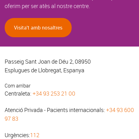
oferim per ser atès al nostre centre.
Visita't amb nosaltres
Passeig Sant Joan de Déu 2, 08950
Esplugues de Llobregat, Espanya
Com arribar
Centraleta:
+34 93 253 21 00
Atenció Privada - Pacients internacionals:
+34 93 600
97 83
Urgències:
112