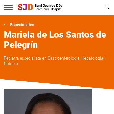
Vés
al
contingut
Especialistes
Mariela
de Los Santos de
Pelegrín
Pediatra especialista en Gastroenterologia, Hepatologia i
Nutrició