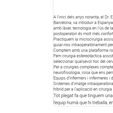
A l'inici dels anys noranta, el Dr
Barcelona, va introduir a Espanya
amb làser
, tecnologia en l'ús de 
postoperatori és molt més confort
Practiquem la
microcirurgia assi
guiar-nos intraoperatòriament pe
Comptem amb una plataforma robòti
Fem
cirurgia estereotàctica assis
seleccionar qualsevol lloc del cer
Per a cirurgies complexes comp
neurofisiologia, cosa que ens pe
Equips d'infermers i infermeres i 
Sistemes d'imatge intraoperatòria
híbrid per a l'aplicació en cirurgi
Tot plegat fa que tinguem una
l'equip humà que hi treballa, e