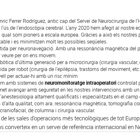
. Enric Ferrer Rodríguez, antic cap del Servei de Neurocirurgia de 
 l'ús de l'endoscòpia cerebral. L'any 2020 hem afegit al nostre
la qual som pioners a escala europea. Gràcies a això els nostres
able i es minimitzen molt les possibles seqüeles.
stida per neuronavegació
. Amb una ressonància magnètica del 
r veure per on ens movem.
ca d'última generació per a microcirurgia (cirurgia vascular, o
tida per robot
(cirurgia de l'epilèpsia, trastorns del moviment, et
vell per actuar-hi amb un risc mínim.
tem amb sistemes de
neuromonitoratge intraoperatori
controlat 
rmet avançar amb seguretat en les nostres intervencions amb un 
d'anestesiologia altament qualificats i especialitzats en el camp 
 d'alta qualitat, com ara: ressonància magnètica, tomografia co
a craniofacial, de columna i cirurgia vascular.
 de les sales d'operacions més tecnològiques de tot Europ
ns converteix en un servei de referència internacional en N