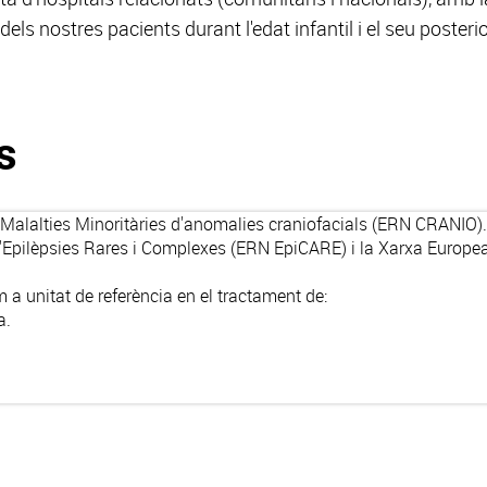
dels nostres pacients durant l'edat infantil i el seu poster
s
alalties Minoritàries d'anomalies craniofacials
(
ERN CRANIO)
.
'Epilèpsies Rares i Complexes (
ERN EpiCARE
) i la Xarxa Europe
m a unitat de referència en el tractament de:
a.