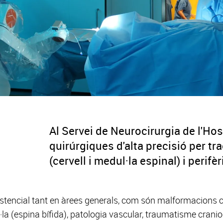
Al Servei de Neurocirurgia de l'Ho
quirúrgiques d'alta precisió per tr
(cervell i medul·la espinal) i perifèr
encial tant en àrees generals, com són malformacions cra
·la (espina bífida), patologia vascular, traumatisme cranio