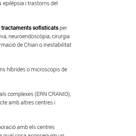
s
: epilèpsia i trastorns del
 tractaments sofisticats
per
siva, neuroendoscòpia, cirurgia
mació de Chiari o inestabilitat
ns híbrides o microscopis de
cials complexes (ERN CRANIO),
te amb altres centres i
boració amb els centres
b la qual cosa aconseguim un