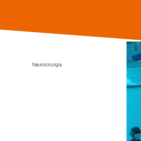
Neurocirurgia
Visiteu-nos
Truca'ns +34 93 253 21 00