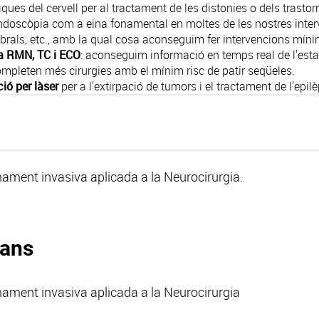
iques del cervell per al tractament de les distonies o dels trasto
oendoscòpia com a eina fonamental en moltes de les nostres int
rebrals, etc., amb la qual cosa aconseguim fer intervencions mí
ia RMN, TC i ECO
: aconseguim informació en temps real de l'estat
ompleten més cirurgies amb el mínim risc de patir seqüeles.
ció per làser
per a l'extirpació de tumors i el tractament de l'epilè
ament invasiva aplicada a la Neurocirurgia.
fans
ament invasiva aplicada a la Neurocirurgia