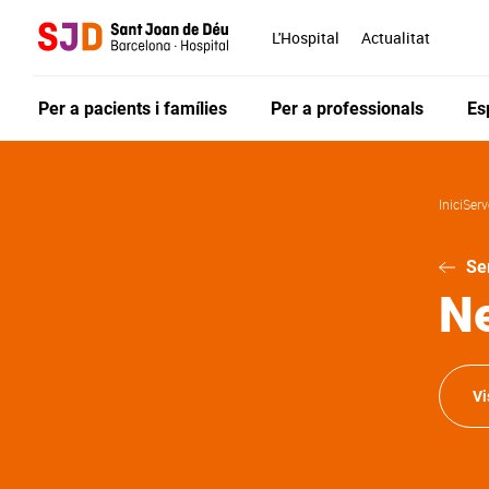
Vés
al
L'Hospital
Actualitat
contingut
Per a pacients i famílies
Per a professionals
Es
Inici
Serv
Se
Ne
Vi