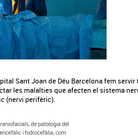
spital Sant Joan de Déu Barcelona fem servir
actar les malalties que afecten el sistema ner
ic (nervi perifèric).
niofacials, de patologia del
encefàlic i hidrocefàlia, com