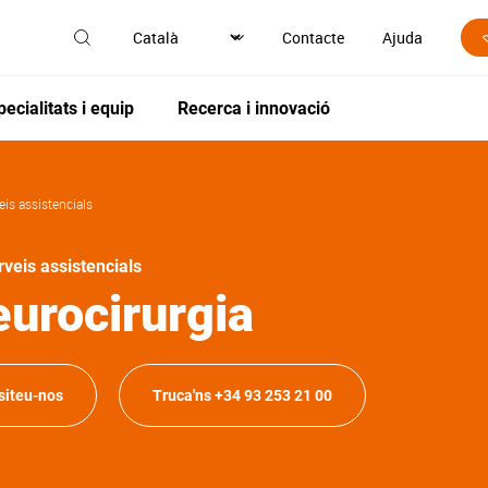
Contacte
Ajuda
pecialitats i equip
Recerca i innovació
eis assistencials
rveis assistencials
urocirurgia
siteu-nos
Truca'ns +34 93 253 21 00