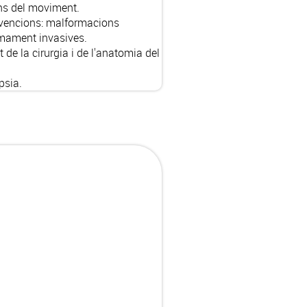
rns del moviment.
ervencions: malformacions
nimament invasives.
 de la cirurgia i de l'anatomia del
psia.