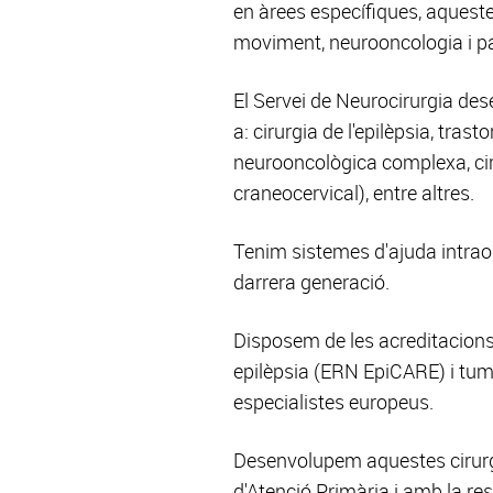
en àrees específiques, aquest
moviment, neurooncologia i pato
El Servei de Neurocirurgia de
a: cirurgia de l'epilèpsia, tr
neurooncològica complexa, ciru
craneocervical), entre altres.
Tenim sistemes d'ajuda intrao
darrera generació.
Disposem de les acreditacion
epilèpsia (ERN EpiCARE) i tum
especialistes europeus.
Desenvolupem aquestes cirurgi
d'Atenció Primària i amb la re