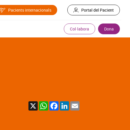
Pacients internacionals
Portal del Pacient
Col·labora
Dona
X
WhatsApp
Facebook
LinkedIn
Email