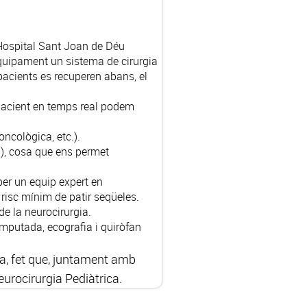
l'Hospital Sant Joan de Déu
 equipament un
sistema de cirurgia
 pacients es recuperen abans, el
pacient en temps real podem
ncològica, etc.).
c.), cosa que ens permet
per un equip expert en
risc mínim de patir seqüeles.
de la neurocirurgia.
mputada, ecografia i quiròfan
a, fet que, juntament amb
eurocirurgia Pediàtrica.