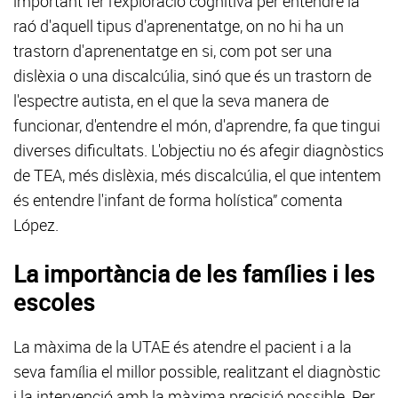
important fer l'exploració cognitiva per entendre la
raó d'aquell tipus d'aprenentatge, on no hi ha un
trastorn d'aprenentatge en si, com pot ser una
dislèxia o una discalcúlia, sinó que és un trastorn de
l'espectre autista, en el que la seva manera de
funcionar, d'entendre el món, d'aprendre, fa que tingui
diverses dificultats. L'objectiu no és afegir diagnòstics
de TEA, més dislèxia, més discalcúlia, el que intentem
és entendre l'infant de forma holística” comenta
López.
La importància de les famílies i les
escoles
La màxima de la UTAE és atendre el pacient i a la
seva família el millor possible, realitzant el diagnòstic
i la intervenció amb la màxima precisió possible. Per