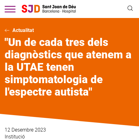
Vés
al
contingut
Actualitat
"Un de cada tres dels
diagnòstics que atenem a
la UTAE tenen
simptomatologia de
l'espectre autista"
12 Desembre 2023
Institució