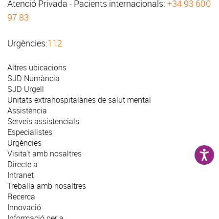
Atenció Privada - Pacients internacionals:
+34 93 600
97 83
Urgències:
112
Altres ubicacions
SJD Numància
SJD Urgell
Unitats extrahospitalàries de salut mental
Assistència
Serveis assistencials
Especialistes
Urgències
Visita't amb nosaltres
Directe a
Intranet
Treballa amb nosaltres
Recerca
Innovació
Informació per a