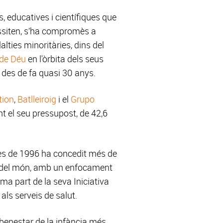
s, educatives i científiques que
ssiten, s’ha compromès a
lties minoritàries, dins del
 de Déu
en l'òrbita dels seus
 des de fa quasi 30 anys.
tion
,
Batlleiroig
i el
Grupo
t el seu pressupost, de 42,6
des de 1996 ha concedit més de
u del món, amb un enfocament
orma part de la seva Iniciativa
als serveis de salut.
 benestar de la infància més