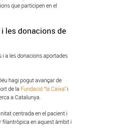
cions que participen en el
ó i les donacions de
s i a les donacions aportades
 Déu hagi pogut avançar de
ort de la
Fundació “la Caixa”
i
cerca a Catalunya.
itat centrada en el pacient i
 filantròpica en aquest àmbit i