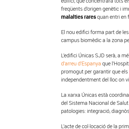
edifici, que concentrarà tots e
freqüents d’origen genètic i 
malalties rares
quan entri en 
El nou edifici forma part de le
campus biomèdic a la zona per
L’edifici Únicas SJD serà, a m
d’arreu d’Espanya
que l’Hospi
promogut per garantir que els 
independentment del lloc on v
La xarxa Únicas està coordinad
del Sistema Nacional de Salut 
patologies: integració, diagnòst
L’acte de col·locació de la pr