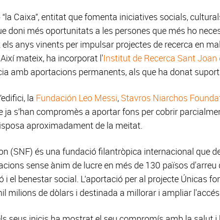
“la Caixa”, entitat que fomenta iniciatives socials, cultural
que doni més oportunitats a les persones que més ho nece
 els anys vinents per impulsar projectes de recerca en mala
ixí mateix, ha incorporat l'
Institut de Recerca Sant Joan
ència amb aportacions permanents, als que ha donat suport
edifici, la
Fundación Leo Messi
,
Stavros Niarchos Founda
e ja s’han compromès a aportar fons per cobrir parcialmen
 disposa aproximadament de la meitat.
n (SNF) és una fundació filantròpica internacional que 
acions sense ànim de lucre en més de 130 països d'arre
ció i el benestar social. L’aportació per al projecte Únicas f
 milions de dòlars i destinada a millorar i ampliar l'accés 
ls seus inicis ha mostrat el seu compromís amb la salut i