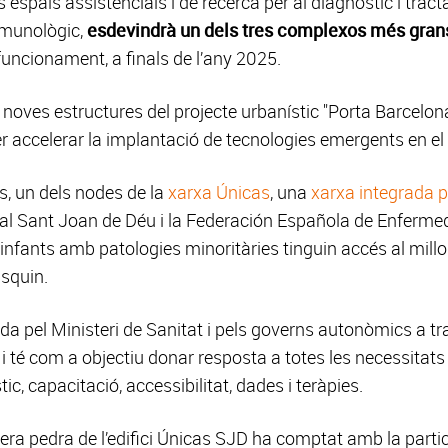
ls espais assistencials i de recerca per al diagnòstic i tra
immunològic,
esdevindrà un dels tres complexos més grans
funcionament, a finals de l’any 2025.
s noves estructures del projecte urbanístic "Porta Barcelon
 accelerar la implantació de tecnologies emergents en el
és, un dels nodes de la
xarxa Únicas
, una
xarxa integrada p
tal Sant Joan de Déu i la Federación Española de Enferme
infants amb patologies minoritàries tinguin accés al millo
isquin.
a pel Ministeri de Sanitat i pels governs autonòmics a trav
i té com a objectiu donar resposta a totes les necessitat
ic, capacitació, accessibilitat, dades i teràpies.
imera pedra de l’edifici Únicas SJD ha comptat amb la parti