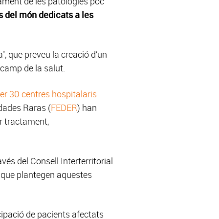
ctament de les patologies poc
 del món dedicats a les
a", que preveu la creació d’un
 camp de la salut.
er 30 centres hospitalaris
dades Raras (
FEDER
) han
r tractament,
és del Consell Interterritorial
s que plantegen aquestes
cipació de pacients afectats