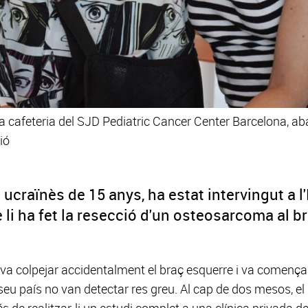
 cafeteria del SJD Pediatric Cancer Center Barcelona, aba
ió
 ucraïnès de 15 anys, ha estat intervingut a 
 li ha fet la resecció d'un osteosarcoma al b
va colpejar accidentalment el braç esquerre i va començar 
seu país no van detectar res greu. Al cap de dos mesos, el
és de realitzar-li un estudi complet a una clínica privada de