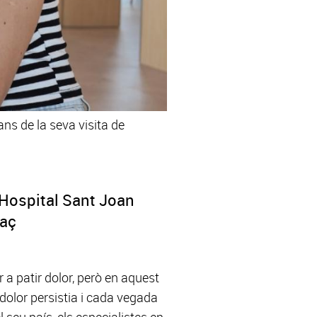
ns de la seva visita de
l'Hospital Sant Joan
raç
a patir dolor, però en aquest
 dolor persistia i cada vegada
l seu país, els especialistes en