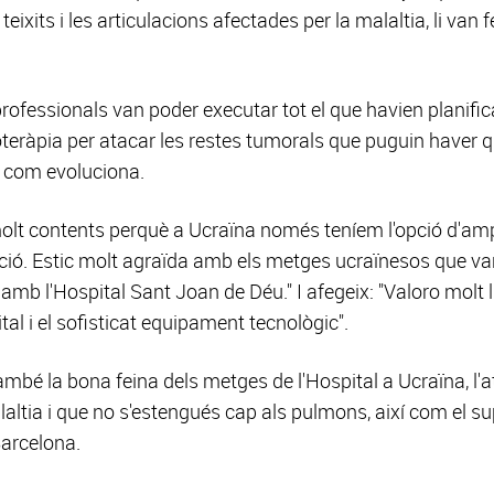
 teixits i les articulacions afectades per la malaltia, li va
 professionals van poder executar tot el que havien planifi
oteràpia per atacar les restes tumorals que puguin haver 
t com evoluciona.
olt contents perquè a Ucraïna només teníem l'opció d'ampu
ació. Estic molt agraïda amb els metges ucraïnesos que van 
 amb l'Hospital Sant Joan de Déu." I afegeix: "Valoro molt l'
al i el sofisticat equipament tecnològic".
ambé la bona feina dels metges de l'Hospital a Ucraïna, l'a
laltia i que no s'estengués cap als pulmons, així com el s
Barcelona.