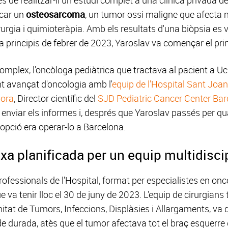
icar un
osteosarcoma
, un tumor ossi maligne que afecta n
rurgia i quimioteràpia. Amb els resultats d'una biòpsia es
, a principis de febrer de 2023, Yaroslav va començar el pr
complex, l'oncòloga pediàtrica que tractava al pacient a 
t avançat d'oncologia amb l'
equip de l'Hospital Sant Joa
ora
, Director científic del
SJD Pediatric Cancer Center Bar
 enviar els informes i, després que Yaroslav passés per qua
r opció era operar-lo a Barcelona.
a planificada per un equip multidiscip
rofessionals de l'Hospital, format per especialistes en onco
ue va tenir lloc el 30 de juny de 2023. L'equip de cirurgian
Unitat de Tumors, Infeccions, Displàsies i Allargaments, va
 durada, atès que el tumor afectava tot el braç esquerre d