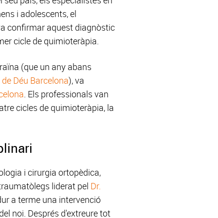
ens i adolescents, el
 va confirmar aquest diagnòstic
imer cicle de quimioteràpia.
Ucraïna (que un any abans
n de Déu Barcelona
), va
celona
. Els professionals van
tre cicles de quimioteràpia, la
linari
logia i cirurgia ortopèdica,
s traumatòlegs liderat pel
Dr.
 dur a terme una intervenció
el noi. Després d'extreure tot