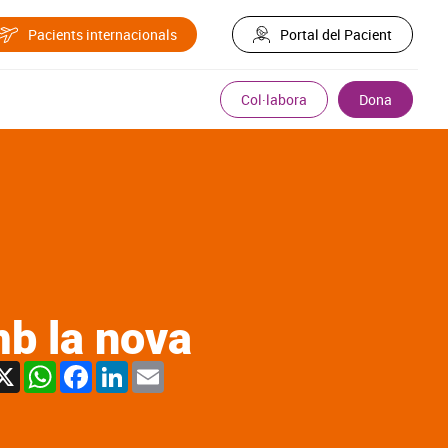
Pacients internacionals
Portal del Pacient
Col·labora
Dona
b la nova
X
WhatsApp
Facebook
LinkedIn
Email