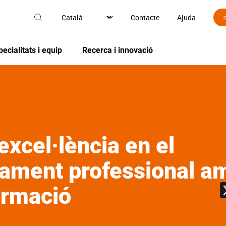
Contacte
Ajuda
pecialitats i equip
Recerca i innovació
excel·lència en el
ament professional am
rmació