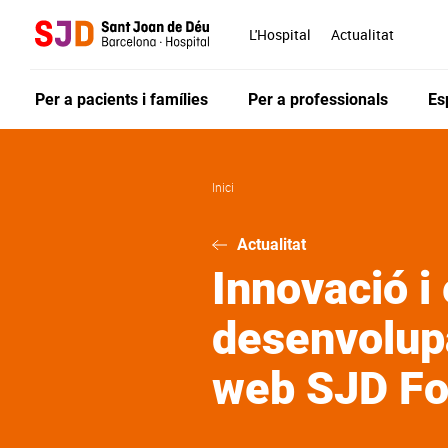
Vés
al
L'Hospital
Actualitat
contingut
Per a pacients i famílies
Per a professionals
Es
Inici
Actualitat
Innovació i 
desenvolup
web SJD Fo