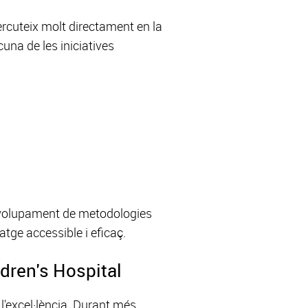
ercuteix molt directament en la
cuna de les iniciatives
envolupament de metodologies
atge accessible i eficaç.
ldren's Hospital
l'excel·lència. Durant més