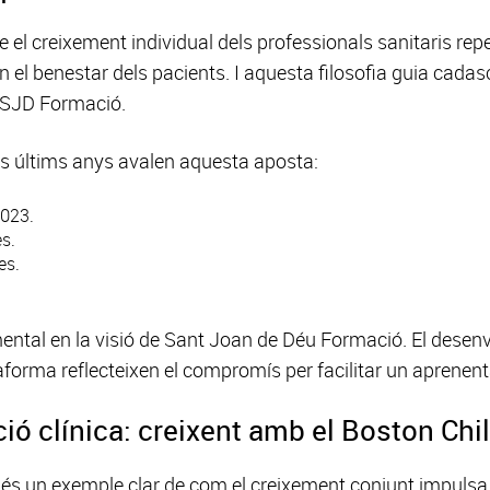
el creixement individual dels professionals sanitaris rep
en el benestar dels pacients. I aquesta filosofia guia cadas
 SJD Formació.
ls últims anys avalen aquesta aposta:
2023.
s.
es.
mental en la visió de Sant Joan de Déu Formació. El des
lataforma reflecteixen el compromís per facilitar un aprenent
ó clínica: creixent amb el Boston Chi
 és un exemple clar de com el creixement conjunt impulsa 