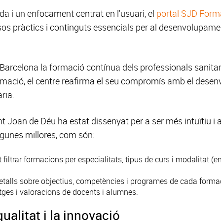
 i un enfocament centrat en l'usuari, el
portal SJD Form
sos pràctics i continguts essencials per al desenvolupame
Barcelona la formació contínua dels professionals sanitaris
ormació, el centre reafirma el seu compromís amb el desen
ària.
 Joan de Déu ha estat dissenyat per a ser més intuïtiu i a
algunes millores, com són:
iltrar formacions per especialitats, tipus de curs i modalitat (en 
Detalls sobre objectius, competències i programes de cada forma
ges i valoracions de docents i alumnes.
alitat i la innovació