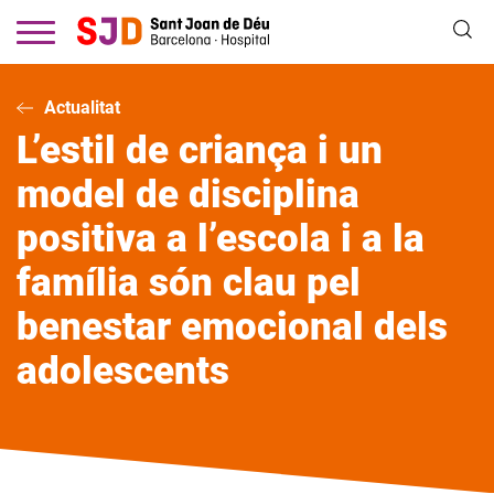
Vés
al
contingut
Actualitat
L’estil de criança i un
model de disciplina
positiva a l’escola i a la
família són clau pel
benestar emocional dels
adolescents