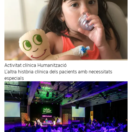
Activitat clínica
Humanització
L'altra història clínica dels pacients amb necessitats
especials