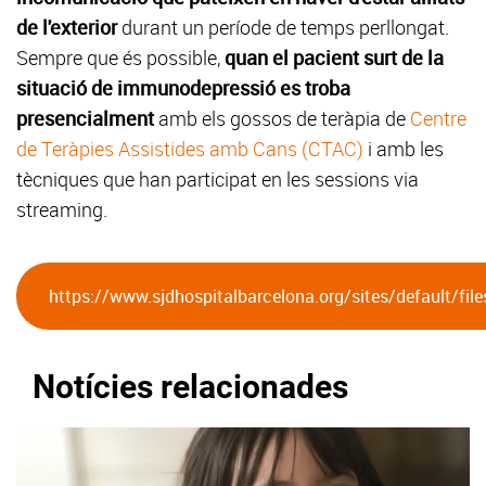
de l'exterior
durant un període de temps perllongat.
Sempre que és possible,
quan el pacient surt de la
situació de immunodepressió es troba
presencialment
amb els gossos de teràpia de
Centre
de Teràpies Assistides amb Cans (CTAC)
i amb les
tècniques que han participat en les sessions via
streaming.
https://www.sjdhospitalbarcelona.org/sites/default/f
Notícies relacionades