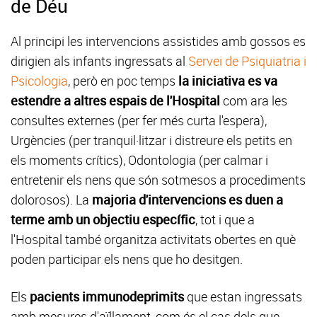
de Déu
Al principi les intervencions assistides amb gossos es
dirigien als infants ingressats al
Servei de Psiquiatria i
Psicologia
, però en poc temps
la iniciativa es va
estendre a altres espais de l'Hospital
com ara les
consultes externes (per fer més curta l'espera),
Urgències (per tranquil·litzar i distreure els petits en
els moments crítics), Odontologia (per calmar i
entretenir els nens que són sotmesos a procediments
dolorosos). La
majoria d'intervencions es duen a
terme amb un objectiu específic
, tot i que a
l'Hospital també organitza activitats obertes en què
poden participar els nens que ho desitgen.
Els
pacients immunodeprimits
que estan ingressats
amb mesures d'aïllament, com és el cas dels que