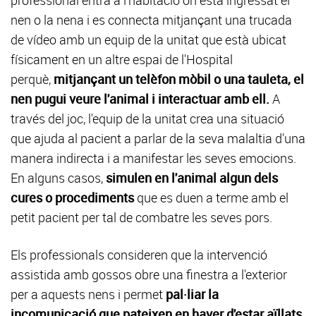
professional entra a l'habitació on està ingressat el
nen o la nena i es connecta mitjançant una trucada
de vídeo amb un equip de la unitat que està ubicat
físicament en un altre espai de l'Hospital
perquè,
mitjançant un telèfon mòbil o una tauleta, el
nen pugui veure l'animal i interactuar amb ell.
A
través del joc, l'equip de la unitat crea una situació
que ajuda al pacient a parlar de la seva malaltia d'una
manera indirecta i a manifestar les seves emocions.
En alguns casos,
simulen en l'animal algun dels
cures o procediments
que es duen a terme amb el
petit pacient per tal de combatre les seves pors.
Els professionals consideren que la intervenció
assistida amb gossos obre una finestra a l'exterior
per a aquests nens i permet
pal·liar la
incomunicació que pateixen en haver d'estar aïllats