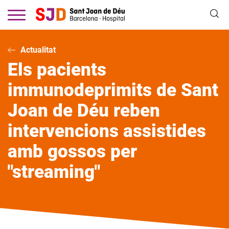
Vés
al
contingut
Actualitat
Els pacients
immunodeprimits de Sant
Joan de Déu reben
intervencions assistides
amb gossos per
"streaming"