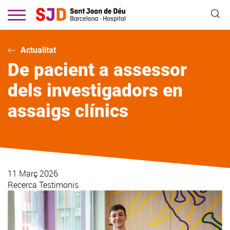
Vés
al
contingut
Actualitat
De pacient a assessor
dels investigadors en
assaigs clínics
11 Març 2026
Recerca
Testimonis