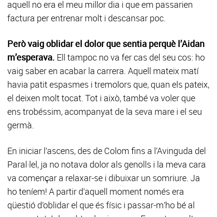
aquell no era el meu millor dia i que em passarien
factura per entrenar molt i descansar poc.
Però vaig oblidar el dolor que sentia perquè l’Aidan
m’esperava.
Ell tampoc no va fer cas del seu cos: ho
vaig saber en acabar la carrera. Aquell mateix matí
havia patit espasmes i tremolors que, quan els pateix,
el deixen molt tocat. Tot i això, també va voler que
ens trobéssim, acompanyat de la seva mare i el seu
germà.
En iniciar l’ascens, des de Colom fins a l’Avinguda del
Paral·lel, ja no notava dolor als genolls i la meva cara
va començar a relaxar-se i dibuixar un somriure. Ja
ho teníem! A partir d’aquell moment només era
qüestió d’oblidar el que és físic i passar-m’ho bé al