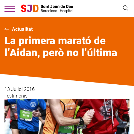
Vés
al
contingut
Actualitat
La primera marató de
l’Aidan, però no l’última
13 Juliol 2016
Testimonis