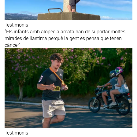
Testimonis
"Els infants amb alopècia areata han de suportar moltes
mirades de llàstima perquè la gent es pensa que tenen
càncer"
Testimonis