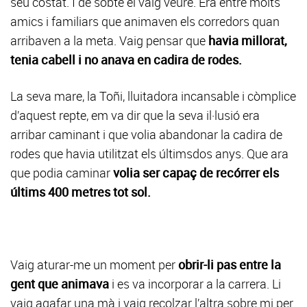
seu costat. I de sobte el vaig veure. Era entre molts
amics i familiars que animaven els corredors quan
arribaven a la meta. Vaig pensar que
havia millorat,
tenia cabell i no anava en cadira de rodes.
La seva mare, la Toñi, lluitadora incansable i còmplice
d’aquest repte, em va dir que la seva il·lusió era
arribar caminant i que volia abandonar la cadira de
rodes que havia utilitzat els últimsdos anys. Que ara
que podia caminar
volia ser capaç de recórrer els
últims 400 metres tot sol.
Vaig aturar-me un moment per
obrir-li pas entre la
gent que animava
i es va incorporar a la carrera. Li
vaig agafar una mà i vaig recolzar l’altra sobre mi per