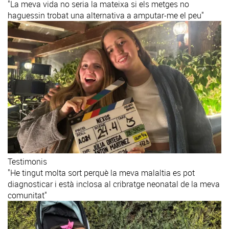
"La meva vida no seria la mateixa si els metges no
haguessin trobat una alternativa a amputar-me el peu"
Testimonis
"He tingut molta sort perquè la meva malaltia es pot
diagnosticar i està inclosa al cribratge neonatal de la meva
comunitat"