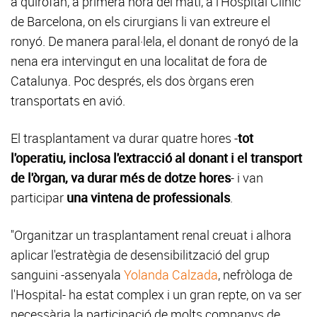
a quiròfan, a primera hora del matí, a l'Hospital Clínic
de Barcelona, on els cirurgians li van extreure el
ronyó. De manera paral·lela, el donant de ronyó de la
nena era intervingut en una localitat de fora de
Catalunya. Poc després, els dos òrgans eren
transportats en avió.
El trasplantament va durar quatre hores -
tot
l'operatiu, inclosa l'extracció al donant i el transport
de l'òrgan, va durar més de dotze hores
- i van
participar
una vintena de professionals
.
"Organitzar un trasplantament renal creuat i alhora
aplicar l'estratègia de desensibilització del grup
sanguini -assenyala
Yolanda Calzada
, nefròloga de
l'Hospital- ha estat complex i un gran repte, on va ser
necessària la participació de molts companys de