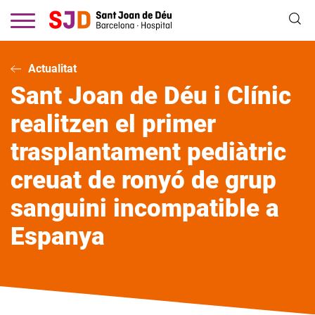
Vés
al
contingut
Actualitat
Sant Joan de Déu i Clínic
realitzen el primer
trasplantament pediàtric
creuat de ronyó de grup
sanguini incompatible a
Espanya