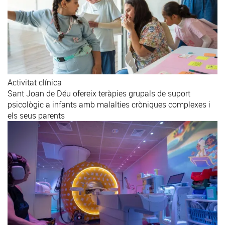
Activitat clínica
Sant Joan de Déu ofereix teràpies grupals de suport
psicològic a infants amb malalties cròniques complexes i
els seus parents