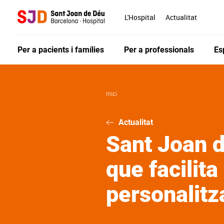
Vés
al
L'Hospital
Actualitat
contingut
Per a pacients i famílies
Per a professionals
Es
Inici
Actualitat
Sant Joan d
que facilita
personalitz