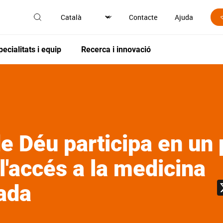
Contacte
Ajuda
pecialitats i equip
Recerca i innovació
e Déu participa en un 
 l'accés a la medicina
ada