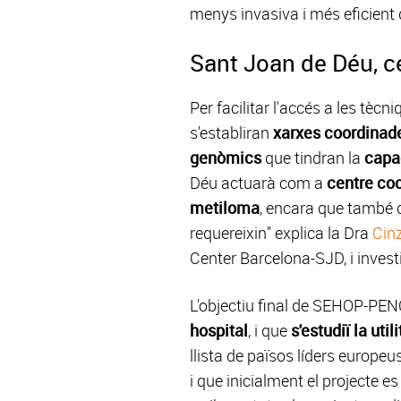
menys invasiva i més eficient q
Sant Joan de Déu, ce
Per facilitar l'accés a les tèc
s'establiran
xarxes coordinade
genòmics
que tindran la
capac
Déu actuarà com a
centre coo
metiloma
, encara que també d
requereixin" explica la Dra
Cin
Center Barcelona-SJD, i inves
L'objectiu final de SEHOP-PE
hospital
, i que
s'estudiï la util
llista de països líders europeu
i que inicialment el projecte 