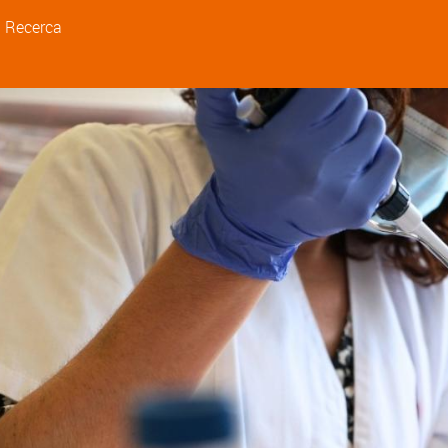
a
Recerca