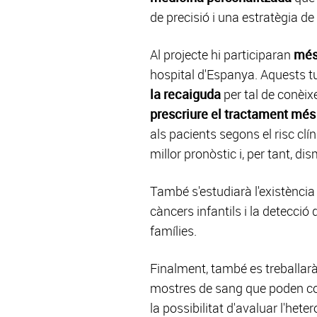
de precisió i una estratègia de
Al projecte hi participaran
més 
hospital d'Espanya. Aquests 
la recaiguda
per tal de conèix
prescriure el tractament més
als pacients segons el risc clí
millor pronòstic i, per tant, dis
També s'estudiarà l'existènci
càncers infantils i la detecci
famílies.
Finalment, també es treballar
mostres de sang que poden cont
la possibilitat d'avaluar l'he