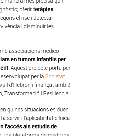
 de manera més precisa quin
gnòstic; oferir
teràpies
egons el risc i detectar
ivència i disminuir les
amb associacions medico
ars en tumors infantils per
ment
. Aquest projecte porta per
desenvolupat per la
Societat
 Vall d'Hebron i finançat amb 2
ó, Transformació i Resiliència.
 en quines situacions es duen
servir i l'aplicabilitat clínica
n l'accés als estudis de
d'una plataforma de medicina