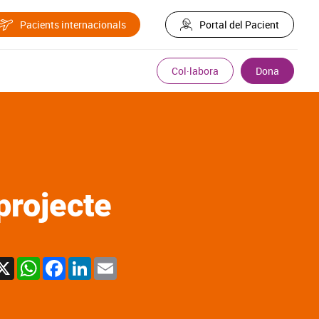
Pacients internacionals
Portal del Pacient
Col·labora
Dona
projecte
X
WhatsApp
Facebook
LinkedIn
Email