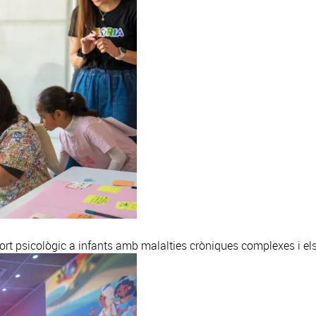
ort psicològic a infants amb malalties cròniques complexes i el