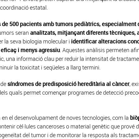
 coordinació estatal.
de 500 pacients amb tumors pediàtrics, especialment d'
tumors seran
analitzats, mitjançant diferents tècniques,
er la seva biologia molecular i
identificar alteracions co
 eficaç i menys agressiu
. Aquestes anàlisis permeten afina
nic, una informació clau per reduir la intensitat de tracta
minuir la toxicitat i seqüeles a llarg termini.
a de
síndromes de predisposició hereditària al càncer
, ex
ó dels quals permet començar programes de detecció precoç
à en el desenvolupament de noves tecnologies, com la
biò
enir cèl·lules canceroses o material genètic que prové de
terogeneïtat del tumor i de monitorar la resposta als tract