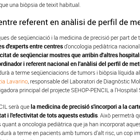
ue una biòpsia de teixit habitual.
ntre referent en anàlisi de perfil de me
niques de seqüenciació i la medicina de precisió per part de
s d'experts entre centres
d'oncologia pediàtrica naciona
itat de seqüenciar mostres que arribin d'altres hospital
rdinador i referent nacional en l'anàlisi del perfil de me
urà a terme seqüenciacions de tumors i biòpsia líquida al
zia Lavarino
, responsable del Laboratori de Diagnòstic Mol
tigadora principal del projecte SEHOP-PENCIL a l'Hospital
NCIL serà que
la medicina de precisió s'incorpori a la car
itat i l'efectivitat de tots aquests estudis
. Això permetrà 
s quant a oncologia pediàtrica que ja han incorporat aques
es durà a terme en pacients amb tumors d'alt risc, un cop 