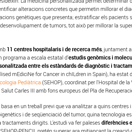
esideixin. La medicina personalitzada permet determinar
ntificar alteracions concretes que permetin millorar el dia
acions genètiques que presenta; estratificar els pacients s
desenvolupament de tumors, tot això per millorar la superv
amb
11 centres hospitalaris i de recerca més
, juntament 
un programa a escala estatal d'
estudis genòmics i molecul
onalitzada entre els estàndards de diagnòstic i tracta
ed mEdiciNe for Cancer in chILdren in Spain), ha estat 
cologia Pediàtrica
(SEHOP), coordinat per l'Hospital de la
de Salut Carles III amb fons europeus del Pla de Recuperaci
sa en un treball previ que va analitzar a quins centres i
enètics i de seqüenciació del tumor, quina tecnologia es fa 
a tractaments dirigits. L'estudi va fer paleses
diferències e
SEHOP-PENCIL pretén superar ara mitjançant la creació 