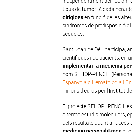
independentment del lloc on r
tipus de tumor té cada nen, ide
dirigides
en funció de les alter
síndromes de predisposició al 
seqüeles.
Sant Joan de Déu participa, 
científiques i de pacients, en 
implementar la medicina pers
nom SEHOP-PENCIL (Personalis
Espanyola d'Hematologia i On
milions d'euros per l'Institut 
El projecte SEHOP–PENCIL es ba
a terme estudis moleculars, epig
dels resultats quant a l'accés 
medicina personalitzada
que 