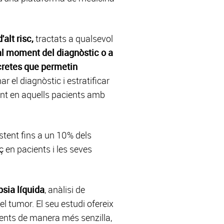
alt risc,
tractats a qualsevol
 al moment del diagnòstic o a
ncretes que permetin
r el diagnòstic i estratificar
ment en aquells pacients amb
istent fins a un 10% dels
 en pacients i les seves
psia líquida
, anàlisi de
l tumor. El seu estudi ofereix
aments de manera més senzilla,