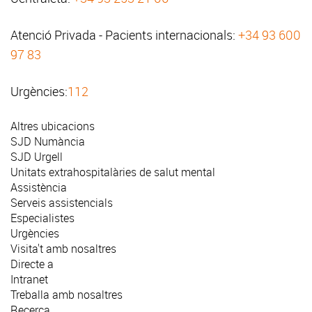
Atenció Privada - Pacients internacionals:
+34 93 600
97 83
Urgències:
112
Altres ubicacions
SJD Numància
SJD Urgell
Unitats extrahospitalàries de salut mental
Assistència
Serveis assistencials
Especialistes
Urgències
Visita't amb nosaltres
Directe a
Intranet
Treballa amb nosaltres
Recerca